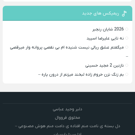
ریمیکس های جدید
2026 شایان رنجبر
نه تایی علیرضا اسپید
میگفتم عشق ریالی نیست شنیده ام بی نقصی پروانه وار میرقصی
–
نازنین 2 مجید حسینی
بم زنگ نزن حروم زاده لبخند میزنم از درون پاره –
دلبر وحید عباسی
مخلوق فرووال
دل بسته ی نامت منم افتاده ی دامت منم هوش مصنوعی –
ادا سینا پارسیان