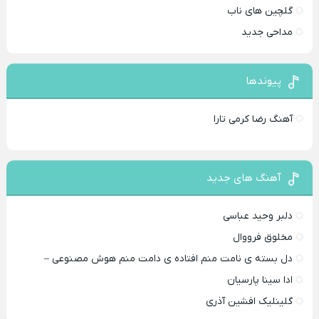
گلچین های ناب
مداحی جدید
پیوندها
آهنگ رضا کرمی تارا
آهنگ های جدید
دلبر وحید عباسی
مخلوق فرووال
دل بسته ی نامت منم افتاده ی دامت منم هوش مصنوعی –
ادا سینا پارسیان
گلینلیک افشین آذری