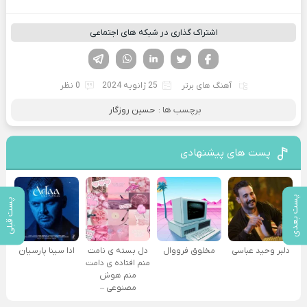
اشتراک گذاری در شبکه های اجتماعی
فیسوک
تویتر
لینکدین
واتساپ
تلگرام
آهنگ های برتر
25 ژانویه 2024
0 نظر
برچسب ها :
حسین روزگار
پست های پیشنهادی
پست بعدی
پست قبلی
دلبر وحید عباسی
مخلوق فرووال
دل بسته ی نامت
ادا سینا پارسیان
منم افتاده ی دامت
منم هوش
مصنوعی –