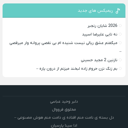
ریمیکس های جدید
2026 شایان رنجبر
نه تایی علیرضا اسپید
میگفتم عشق ریالی نیست شنیده ام بی نقصی پروانه وار میرقصی
–
نازنین 2 مجید حسینی
بم زنگ نزن حروم زاده لبخند میزنم از درون پاره –
دلبر وحید عباسی
مخلوق فرووال
دل بسته ی نامت منم افتاده ی دامت منم هوش مصنوعی –
ادا سینا پارسیان