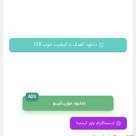
دانلود آهنگ با کیفیت خوب 128
ADS
دانلــود موزیــکیـــو
اینستاگرام پاور اینستا