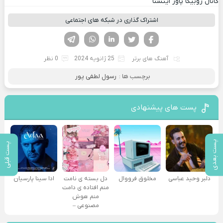
کانال روبیکا پاور اینستا
اشتراک گذاری در شبکه های اجتماعی
فیسوک
تویتر
لینکدین
واتساپ
تلگرام
آهنگ های برتر
25 ژانویه 2024
0 نظر
برچسب ها :
رسول لطفی پور
پست های پیشنهادی
پست بعدی
پست قبلی
دلبر وحید عباسی
مخلوق فرووال
دل بسته ی نامت
ادا سینا پارسیان
منم افتاده ی دامت
منم هوش
مصنوعی –