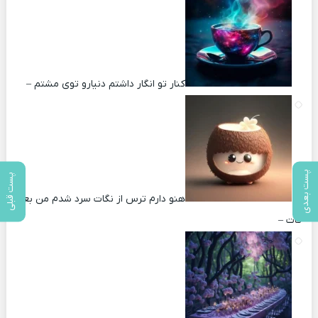
کنار تو انگار داشتم دنیارو توی مشتم –
پست بعدی
پست قبلی
هنو دارم ترس از نگات سرد شدم من بعد
کات –