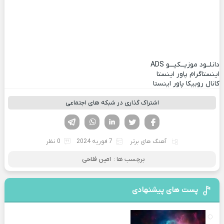
دانلــود موزیــکیـــو
ADS
اینستاگرام پاور اینستا
کانال روبیکا پاور اینستا
اشتراک گذاری در شبکه های اجتماعی
فیسوک
تویتر
لینکدین
واتساپ
تلگرام
آهنگ های برتر
7 فوریه 2024
0 نظر
برچسب ها :
امین فلاحی
پست های پیشنهادی