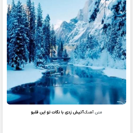
متن
آهنگ
آتیش زدی با نگات تو این قلبو