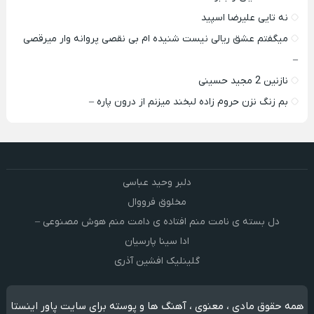
نه تایی علیرضا اسپید
میگفتم عشق ریالی نیست شنیده ام بی نقصی پروانه وار میرقصی
–
نازنین 2 مجید حسینی
بم زنگ نزن حروم زاده لبخند میزنم از درون پاره –
دلبر وحید عباسی
مخلوق فرووال
دل بسته ی نامت منم افتاده ی دامت منم هوش مصنوعی –
ادا سینا پارسیان
گلینلیک افشین آذری
همه حقوق مادی ، معنوی ، آهنگ ها و پوسته برای سایت پاور اینستا