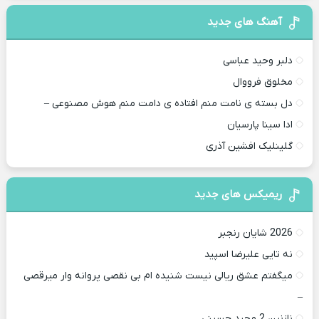
آهنگ های جدید
دلبر وحید عباسی
مخلوق فرووال
دل بسته ی نامت منم افتاده ی دامت منم هوش مصنوعی –
ادا سینا پارسیان
گلینلیک افشین آذری
ریمیکس های جدید
2026 شایان رنجبر
نه تایی علیرضا اسپید
میگفتم عشق ریالی نیست شنیده ام بی نقصی پروانه وار میرقصی
–
نازنین 2 مجید حسینی