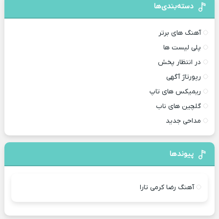
دسته‌بندی‌ها
آهنگ های برتر
پلی لیست ها
در انتظار پخش
رپورتاژ آگهی
ریمیکس های تاپ
گلچین های ناب
مداحی جدید
پیوندها
آهنگ رضا کرمی تارا