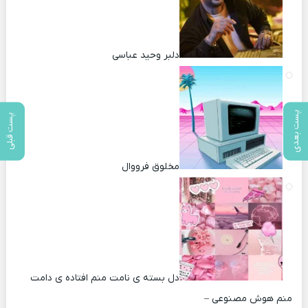
دلبر وحید عباسی
پست بعدی
پست قبلی
مخلوق فرووال
دل بسته ی نامت منم افتاده ی دامت
منم هوش مصنوعی –