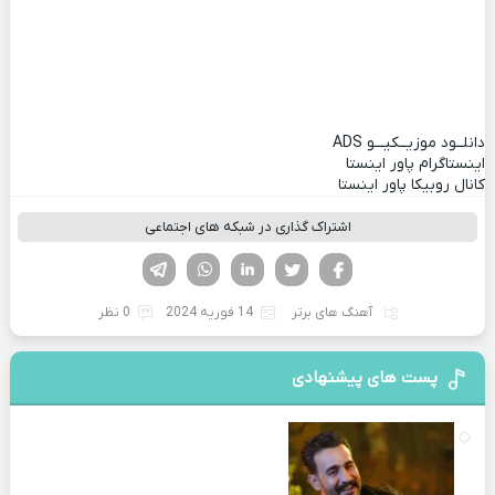
دانلــود موزیــکیـــو
ADS
اینستاگرام پاور اینستا
کانال روبیکا پاور اینستا
اشتراک گذاری در شبکه های اجتماعی
فیسوک
تویتر
لینکدین
واتساپ
تلگرام
آهنگ های برتر
14 فوریه 2024
0 نظر
پست های پیشنهادی