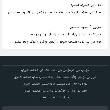
نه تایی علیرضا اسپید
میگفتم عشق ریالی نیست شنیده ام بی نقصی پروانه وار میرقصی
–
نازنین 2 مجید حسینی
بم زنگ نزن حروم زاده لبخند میزنم از درون پاره –
لری من یه دونه اسلحه میخوام زﻧﺠﻴﺮ و ﮔﺮدن ﻛﻮک و ﻧﺎو ﻗﻔﺲ –
گوش کن فراموش کن اصلا فک کن محمد امیری
قرار نی تو هر وقت دلت تنگ بشه تکس بدی محمد امیری
تو دیه مال من نیستی تروریستی محمد امیری
مغز بد ردی به چشمات یه دردی محمد امیری
ممد امیری محمد امیری