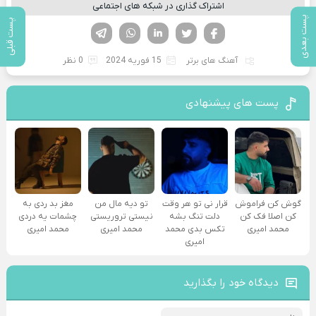
اشتراک گذاری در شبکه های اجتماعی
پست بعدی
پست قبلی
فیسوک
تویتر
لینکدین
واتساپ
تلگرام
آهنگ های برتر
15 فوریه 2024
0 نظر
پست های پیشنهادی
گوش کن فراموش
قرار نی تو هر وقت
تو دیه مال من
مغز بد ردی به
کن اصلا فک کن
دلت تنگ بشه
نیستی تروریستی
چشمات یه دردی
محمد امیری
تکس بدی محمد
محمد امیری
محمد امیری
امیری
دیدگاه خود را بگذارید