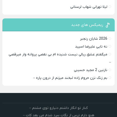
لیلا تهرانی شهاب لرستانی
ریمیکس های جدید
2026 شایان رنجبر
نه تایی علیرضا اسپید
میگفتم عشق ریالی نیست شنیده ام بی نقصی پروانه وار میرقصی
–
نازنین 2 مجید حسینی
بم زنگ نزن حروم زاده لبخند میزنم از درون پاره –
کنار تو انگار داشتم دنیارو توی مشتم –
هنو دارم ترس از نگات سرد شدم من بعد کات –