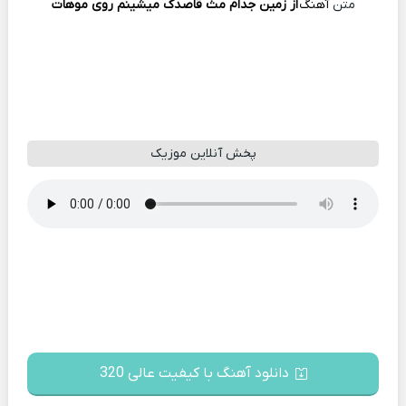
متن
آهنگ
از زمین جدام مث قاصدک میشینم روی موهات
پخش آنلاین موزیک
دانلود آهنگ با کیفیت عالی 320