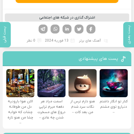
اشتراک گذاری در شبکه های اجتماعی
فیسوک
تویتر
لینکدین
واتساپ
تلگرام
پست بعدی
پست قبلی
آهنگ های برتر
13 فوریه 2024
0 نظر
پست های پیشنهادی
کنار تو انگار داشتم
هنو دارم ترس از
اسمت میاد هر
الان هوا بارونیه
دنیارو توی مشتم
نگات سرد شدم
دفعه میرم تراپی
دل من طوفانه
–
من بعد کات –
دروغ‌ های مسخرت
چشات که خوابه
شدن چه عادی –
چشا من هنو تاره
–