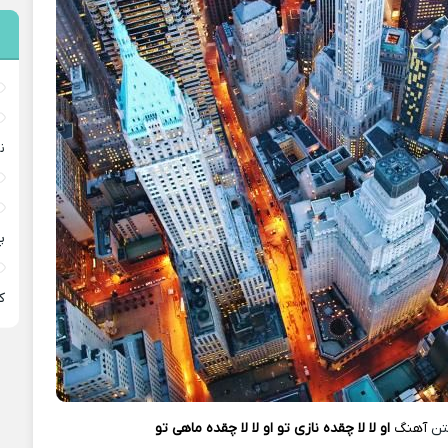
ن
پ
ﻛ
تن
آهنگ
او لا لا چقده نازی تو او لا لا چقده ماهی تو