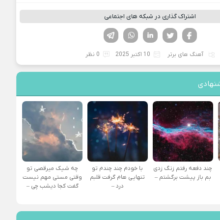
اشتراک گذاری در شبکه های اجتماعی
فیسوک
تویتر
لینکدین
واتساپ
تلگرام
آهنگ های برتر
10 اکتبر 2025
0 نظر
نهادی
چند دفعه رفتم زنگ زدی
با خودم چند چندم تو
چه شیک میرقصی تو
بم باز پیشت برگشتم –
تنهایی هام گرفت قلبم
وقتی مستی مهم نیست
درد –
گفت کجا دیشب چی –