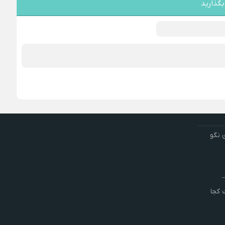
بگذارید
 نگو
کجا