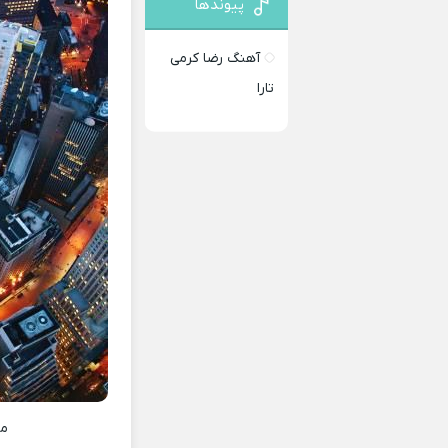
پیوندها
آهنگ رضا کرمی
تارا
م