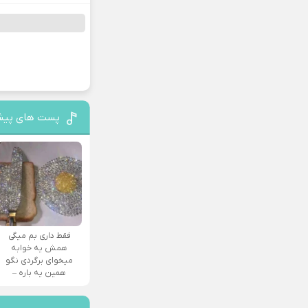
پست های پیش
فقط داری بم میگی
همش یه خوابه
میخوای برگردی نگو
همین یه باره –