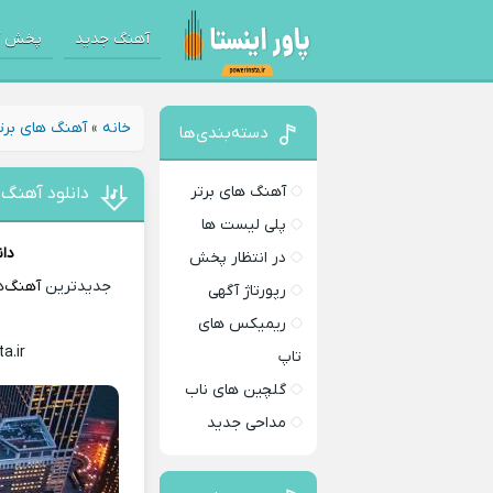
آهنگ جدید
پخش آ
خانه
»
آهنگ های برت
دسته‌بندی‌ها
آهنگ های برتر
دانلود آهنگ ا
پلی لیست ها
دان
در انتظار پخش
جدیدترین
آهنگ
‌
رپورتاژ آگهی
ریمیکس های
a.ir
تاپ
گلچین های ناب
مداحی جدید