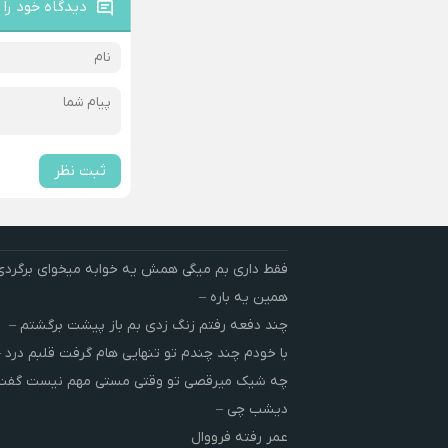
دیدگاه خود را 
ثبت نظر
فقط داری بم میگی همش یه خوابه میخوای برگردی
همین یه باره –
چند دفعه رفتم زنگ زدی بم باز پیشت برگشتم –
با خودم چند چندم تو تنهایی هام گرفت قلبم درد –
چه شیک میرقصی تو وقتی مستی مهم نیست گفت 
دیشب چی –
عمر رفته فرووال