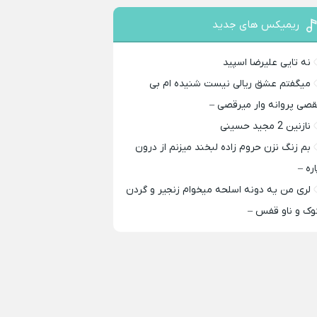
ریمیکس های جدید
نه تایی علیرضا اسپید
میگفتم عشق ریالی نیست شنیده ام بی
قصی پروانه وار میرقصی –
نازنین 2 مجید حسینی
بم زنگ نزن حروم زاده لبخند میزنم از درون
اره –
لری من یه دونه اسلحه میخوام زﻧﺠﻴﺮ و ﮔﺮدن
ﻮک و ﻧﺎو ﻗﻔﺲ –