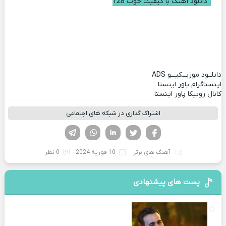
دانلود آهنگ با کیفیت خوب 128
دانلــود موزیــکیـــو
ADS
اینستاگرام پاور اینستا
کانال روبیکا پاور اینستا
اشتراک گذاری در شبکه های اجتماعی
فیسوک
تویتر
لینکدین
واتساپ
تلگرام
آهنگ های برتر
10 فوریه 2024
0 نظر
پست های پیشنهادی