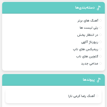
دسته‌بندی‌ها
آهنگ های برتر
پلی لیست ها
در انتظار پخش
رپورتاژ آگهی
ریمیکس های تاپ
گلچین های ناب
مداحی جدید
پیوندها
آهنگ رضا کرمی تارا