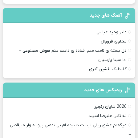
آهنگ های جدید
دلبر وحید عباسی
مخلوق فرووال
دل بسته ی نامت منم افتاده ی دامت منم هوش مصنوعی –
ادا سینا پارسیان
گلینلیک افشین آذری
ریمیکس های جدید
2026 شایان رنجبر
نه تایی علیرضا اسپید
میگفتم عشق ریالی نیست شنیده ام بی نقصی پروانه وار میرقصی
–