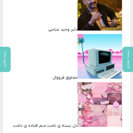
دلبر وحید عباسی
پست بعدی
پست قبلی
مخلوق فرووال
دل بسته ی نامت منم افتاده ی دامت