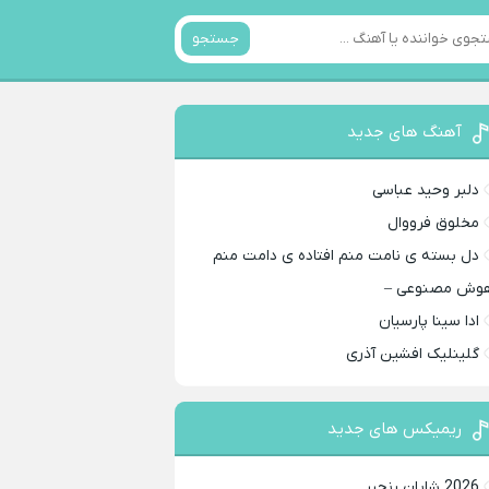
جستجو
آهنگ های جدید
دلبر وحید عباسی
مخلوق فرووال
دل بسته ی نامت منم افتاده ی دامت منم
وش مصنوعی –
ادا سینا پارسیان
گلینلیک افشین آذری
ریمیکس های جدید
2026 شایان رنجبر