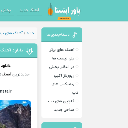
آهنگ جدید
پخش آ
خانه
»
آهنگ های برت
دسته‌بندی‌ها
آهنگ های برتر
دانلود آهنگ 
پلی لیست ها
دانلود
در انتظار پخش
جدیدترین
آهنگ
ها
رپورتاژ آگهی
ریمیکس های
nsta.ir
Download Music
تاپ
گلچین های ناب
مداحی جدید