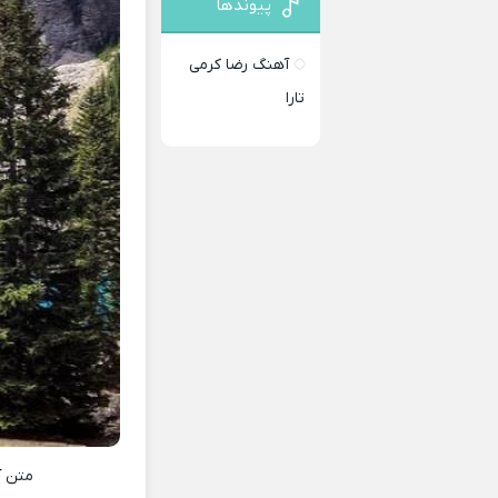
پیوندها
آهنگ رضا کرمی
تارا
متن
آ