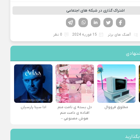
اشتراک گذاری در شبکه های اجتماعی
فیسوک
تویتر
لینکدین
واتساپ
تلگرام
آهنگ های برتر
15 فوریه 2024
0 نظر
نهادی
مخلوق فرووال
دل بسته ی نامت منم
ادا سینا پارسیان
افتاده ی دامت منم
هوش مصنوعی –
بگذارید