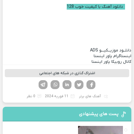
دانلود آهنگ با کیفیت خوب 128
دانلــود موزیــکیـــو
ADS
اینستاگرام پاور اینستا
کانال روبیکا پاور اینستا
اشتراک گذاری در شبکه های اجتماعی
فیسوک
تویتر
لینکدین
واتساپ
تلگرام
آهنگ های برتر
11 فوریه 2024
0 نظر
پست های پیشنهادی