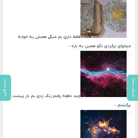
فقط داری بم میگی همش یه خوابه
میخوای برگردی نگو همین یه باره –
پست بعدی
پست قبلی
چند دفعه رفتم زنگ زدی بم باز پیشت
برگشتم –