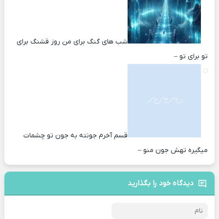
شب های گنگ برای من روز قشنگ برای
تو برای تو –
قسم آخرم جونته به جون تو چشمات
میگیره تهش جون منو –
دیدگاه خود را بگذارید