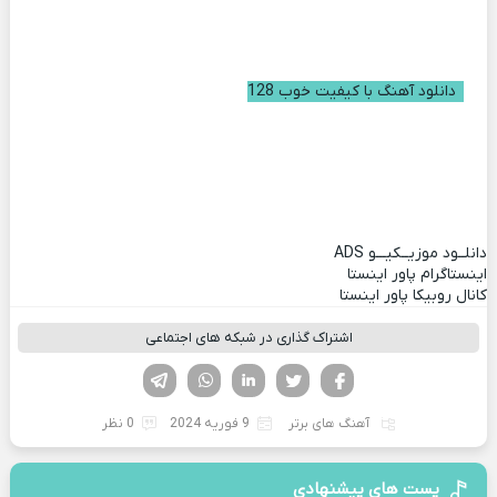
دانلود آهنگ با کیفیت خوب 128
دانلــود موزیــکیـــو
ADS
اینستاگرام پاور اینستا
کانال روبیکا پاور اینستا
اشتراک گذاری در شبکه های اجتماعی
فیسوک
تویتر
لینکدین
واتساپ
تلگرام
آهنگ های برتر
9 فوریه 2024
0 نظر
پست های پیشنهادی