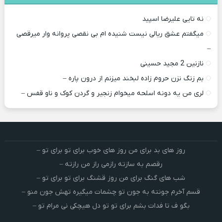
نه تایی علیرضا اسپید
میگفتم عشق ریالی نیست شنیده ام بی نقصی پروانه وار میرقصی
–
نازنین 2 مجید حسینی
بم زنگ نزن حروم زاده لبخند میزنم از درون پاره –
لری من یه دونه اسلحه میخوام زﻧﺠﻴﺮ و ﮔﺮدن ﻛﻮک و ﻧﺎو ﻗﻔﺲ –
روز های بد برای من روز های خوب برای تو برای تو –
رقصم به سازته رازمی راز من رازته –
شب های گنگ برای من روز قشنگ برای تو برای تو –
قسم آخرم جونته به جون تو چشمات میگیره تهش جون منو –
بگو ف تا فدات بشم برای تو تو دل هیچکی نی مرام تو –