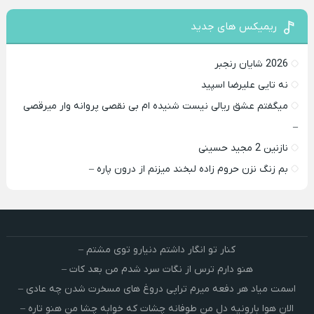
ریمیکس های جدید
2026 شایان رنجبر
نه تایی علیرضا اسپید
میگفتم عشق ریالی نیست شنیده ام بی نقصی پروانه وار میرقصی
–
نازنین 2 مجید حسینی
بم زنگ نزن حروم زاده لبخند میزنم از درون پاره –
کنار تو انگار داشتم دنیارو توی مشتم –
هنو دارم ترس از نگات سرد شدم من بعد کات –
اسمت میاد هر دفعه میرم تراپی دروغ‌ های مسخرت شدن چه عادی –
الان هوا بارونیه دل من طوفانه چشات که خوابه چشا من هنو تاره –