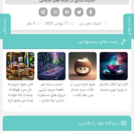
اشتراک گذاری در شبکه های اجتماعی
فیسوک
تویتر
لینکدین
واتساپ
تلگرام
پست بعدی
پست قبلی
آهنگ های برتر
17 نوامبر 2025
0 نظر
پست های پیشنهادی
کنار تو انگار داشتم
هنو دارم ترس از
اسمت میاد هر
الان هوا بارونیه
دنیارو توی مشتم
نگات سرد شدم
دفعه میرم تراپی
دل من طوفانه
–
من بعد کات –
دروغ‌ های مسخرت
چشات که خوابه
شدن چه عادی –
چشا من هنو تاره
–
دیدگاه خود را بگذارید