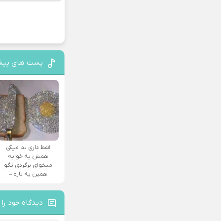
پست های پیش
فقط داری بم میگی
همش یه خوابه
میخوای برگردی نگو
همین یه باره –
دیدگاه خود را 