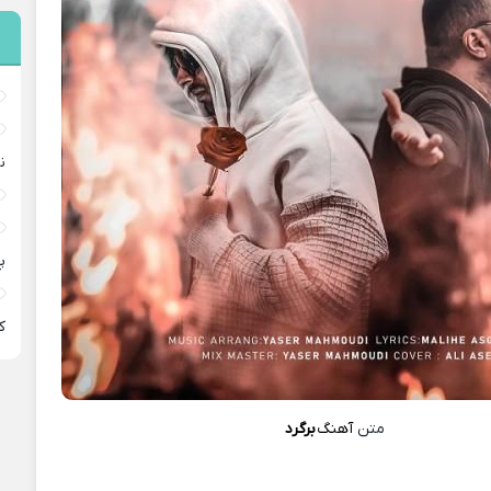
ن
پ
ﻛ
متن
آهنگ
برگرد