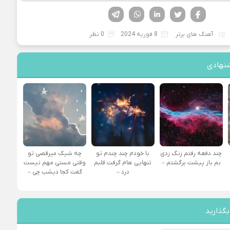
فیسوک
تویتر
لینکدین
واتساپ
تلگرام
آهنگ های برتر
8 فوریه 2024
0 نظر
نهادی
چند دفعه رفتم زنگ زدی
با خودم چند چندم تو
چه شیک میرقصی تو
بم باز پیشت برگشتم –
تنهایی هام گرفت قلبم
وقتی مستی مهم نیست
درد –
گفت کجا دیشب چی –
بگذارید