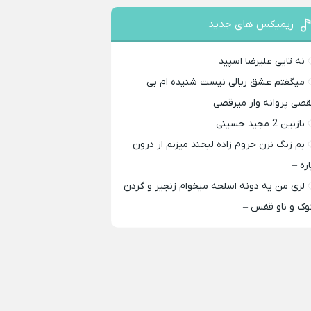
ریمیکس های جدید
نه تایی علیرضا اسپید
میگفتم عشق ریالی نیست شنیده ام بی
قصی پروانه وار میرقصی –
نازنین 2 مجید حسینی
بم زنگ نزن حروم زاده لبخند میزنم از درون
اره –
لری من یه دونه اسلحه میخوام زﻧﺠﻴﺮ و ﮔﺮدن
ﻮک و ﻧﺎو ﻗﻔﺲ –