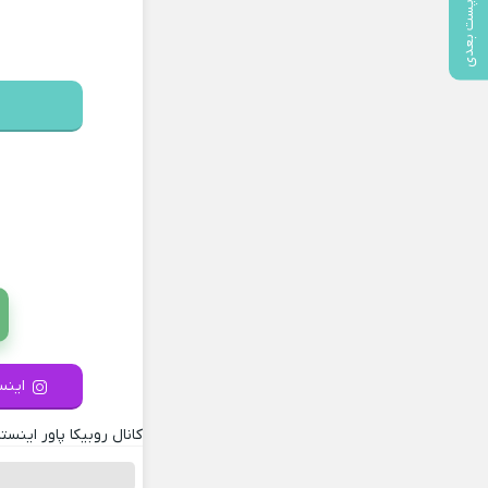
پست بعدی
اینست
کانال روبیکا پاور اینستا