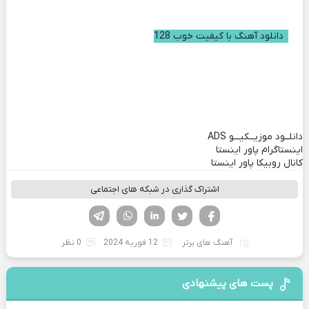
دانلود آهنگ با کیفیت خوب 128
دانلــود موزیــکیـــو
ADS
اینستاگرام پاور اینستا
کانال روبیکا پاور اینستا
اشتراک گذاری در شبکه های اجتماعی
فیسوک
تویتر
لینکدین
واتساپ
تلگرام
آهنگ های برتر
12 فوریه 2024
0 نظر
پست های پیشنهادی