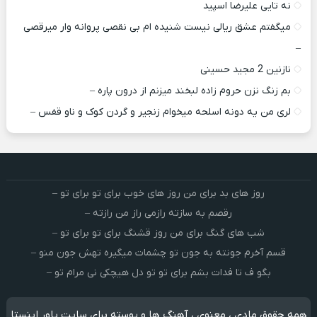
نه تایی علیرضا اسپید
میگفتم عشق ریالی نیست شنیده ام بی نقصی پروانه وار میرقصی
–
نازنین 2 مجید حسینی
بم زنگ نزن حروم زاده لبخند میزنم از درون پاره –
لری من یه دونه اسلحه میخوام زﻧﺠﻴﺮ و ﮔﺮدن ﻛﻮک و ﻧﺎو ﻗﻔﺲ –
روز های بد برای من روز های خوب برای تو برای تو –
رقصم به سازته رازمی راز من رازته –
شب های گنگ برای من روز قشنگ برای تو برای تو –
قسم آخرم جونته به جون تو چشمات میگیره تهش جون منو –
بگو ف تا فدات بشم برای تو تو دل هیچکی نی مرام تو –
همه حقوق مادی ، معنوی ، آهنگ ها و پوسته برای سایت پاور اینستا