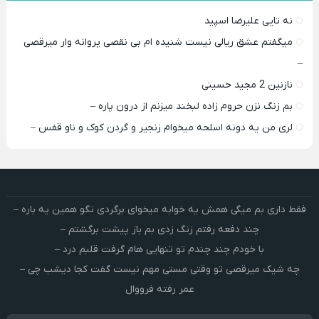
نه تایی علیرضا اسپید
میگفتم عشق ریالی نیست شنیده ام بی نقصی پروانه وار میرقصی
–
نازنین 2 مجید حسینی
بم زنگ نزن حروم زاده لبخند میزنم از درون پاره –
لری من یه دونه اسلحه میخوام زﻧﺠﻴﺮ و ﮔﺮدن ﻛﻮک و ﻧﺎو ﻗﻔﺲ –
فقط داری بم میگی همش یه خوابه میخوای برگردی نگو همین یه باره –
چند دفعه رفتم زنگ زدی بم باز پیشت برگشتم –
با خودم چند چندم تو تنهایی هام گرفت قلبم درد –
چه شیک میرقصی تو وقتی مستی مهم نیست گفت کجا دیشب چی –
عمر رفته فرووال