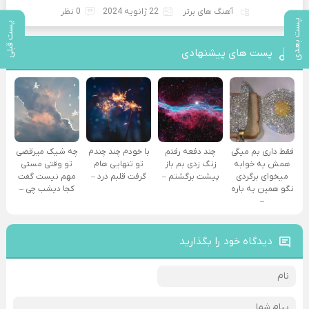
آهنگ های برتر
22 ژانویه 2024
0 نظر
پست بعدی
پست قبلی
پست های پیشنهادی
فقط داری بم میگی
چند دفعه رفتم
با خودم چند چندم
چه شیک میرقصی
همش یه خوابه
زنگ زدی بم باز
تو تنهایی هام
تو وقتی مستی
میخوای برگردی
پیشت برگشتم –
گرفت قلبم درد –
مهم نیست گفت
نگو همین یه باره
کجا دیشب چی –
–
دیدگاه خود را بگذارید