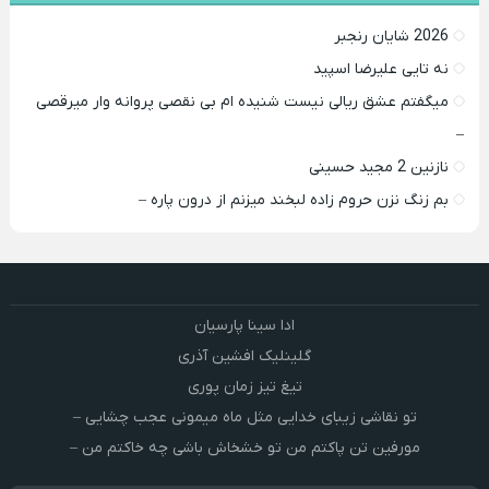
2026 شایان رنجبر
نه تایی علیرضا اسپید
میگفتم عشق ریالی نیست شنیده ام بی نقصی پروانه وار میرقصی
–
نازنین 2 مجید حسینی
بم زنگ نزن حروم زاده لبخند میزنم از درون پاره –
ادا سینا پارسیان
گلینلیک افشین آذری
تیغ تیز زمان پوری
تو نقاشی زیبای خدایی مثل ماه میمونی عجب چشایی –
مورفین تن پاکتم من تو خشخاش باشی چه خاکتم من –