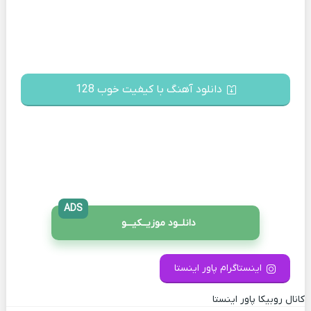
دانلود آهنگ با کیفیت خوب 128
ADS
دانلــود موزیــکیـــو
اینستاگرام پاور اینستا
کانال روبیکا پاور اینستا