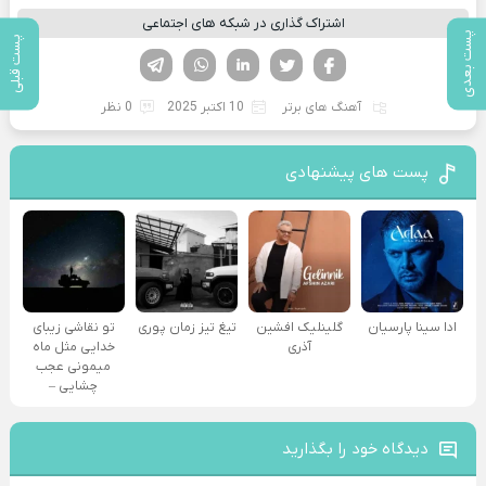
اشتراک گذاری در شبکه های اجتماعی
پست بعدی
پست قبلی
فیسوک
تویتر
لینکدین
واتساپ
تلگرام
آهنگ های برتر
10 اکتبر 2025
0 نظر
پست های پیشنهادی
ادا سینا پارسیان
گلینلیک افشین
تیغ تیز زمان پوری
تو نقاشی زیبای
آذری
خدایی مثل ماه
میمونی عجب
چشایی –
دیدگاه خود را بگذارید