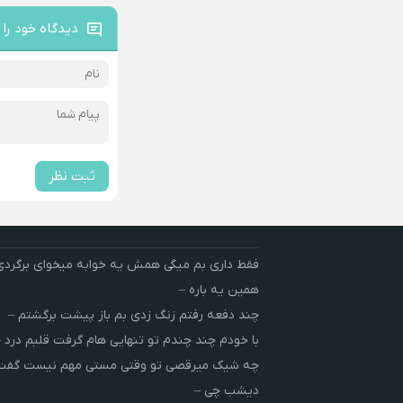
دیدگاه خود را 
ثبت نظر
فقط داری بم میگی همش یه خوابه میخوای برگردی
همین یه باره –
چند دفعه رفتم زنگ زدی بم باز پیشت برگشتم –
با خودم چند چندم تو تنهایی هام گرفت قلبم درد –
چه شیک میرقصی تو وقتی مستی مهم نیست گفت 
دیشب چی –