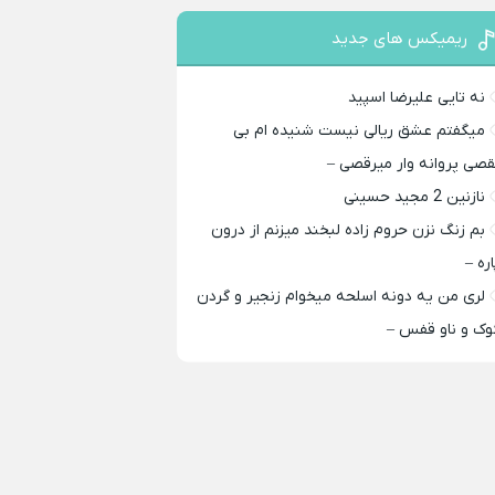
ریمیکس های جدید
نه تایی علیرضا اسپید
میگفتم عشق ریالی نیست شنیده ام بی
قصی پروانه وار میرقصی –
نازنین 2 مجید حسینی
بم زنگ نزن حروم زاده لبخند میزنم از درون
اره –
لری من یه دونه اسلحه میخوام زﻧﺠﻴﺮ و ﮔﺮدن
ﻮک و ﻧﺎو ﻗﻔﺲ –