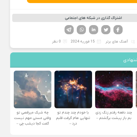
اشتراک گذاری در شبکه های اجتماعی
فیسوک
تویتر
لینکدین
واتساپ
تلگرام
آهنگ های برتر
15 فوریه 2024
0 نظر
نهادی
چند دفعه رفتم زنگ زدی
با خودم چند چندم تو
چه شیک میرقصی تو
بم باز پیشت برگشتم –
تنهایی هام گرفت قلبم
وقتی مستی مهم نیست
درد –
گفت کجا دیشب چی –