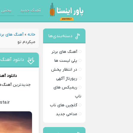
آهنگ جدید
پخش آ
خانه
»
آهنگ های برت
دسته‌بندی‌ها
میکردم تو
آهنگ های برتر
دانلود آهنگ
پلی لیست ها
در انتظار پخش
دانلود آه
رپورتاژ آگهی
جدیدترین
آهنگ
ها
ریمیکس های
تاپ
sta.ir
Download Music
گلچین های ناب
مداحی جدید