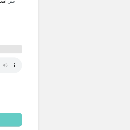
متن
آهن