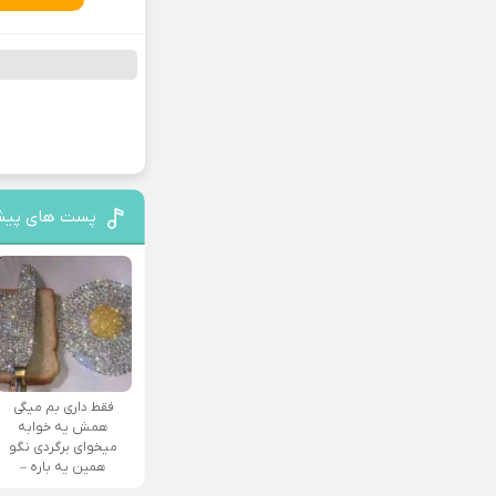
پست های پیش
فقط داری بم میگی
همش یه خوابه
میخوای برگردی نگو
همین یه باره –