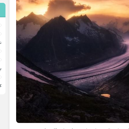
ن
پ
ﻛ