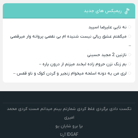
ریمیکس های جدید
نه تایی علیرضا اسپید
میگفتم عشق ریالی نیست شنیده ام بی نقصی پروانه وار میرقصی
–
نازنین 2 مجید حسینی
بم زنگ نزن حروم زاده لبخند میزنم از درون پاره –
لری من یه دونه اسلحه میخوام زﻧﺠﻴﺮ و ﮔﺮدن ﻛﻮک و ﻧﺎو ﻗﻔﺲ –
تکست دادی برگردی غلط کردی شمارتم بینم میدانم مست کردی محمد
امیری
بزا برو شایان یو
IDGAF آرتا