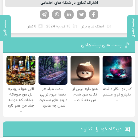
اشتراک گذاری در شبکه های اجتماعی
فیسوک
تویتر
لینکدین
واتساپ
تلگرام
پست بعدی
پست قبلی
آهنگ های برتر
10 فوریه 2024
0 نظر
پست های پیشنهادی
کنار تو انگار داشتم
هنو دارم ترس از
اسمت میاد هر
الان هوا بارونیه
دنیارو توی مشتم
نگات سرد شدم
دفعه میرم تراپی
دل من طوفانه
–
من بعد کات –
دروغ‌ های مسخرت
چشات که خوابه
شدن چه عادی –
چشا من هنو تاره
–
دیدگاه خود را بگذارید