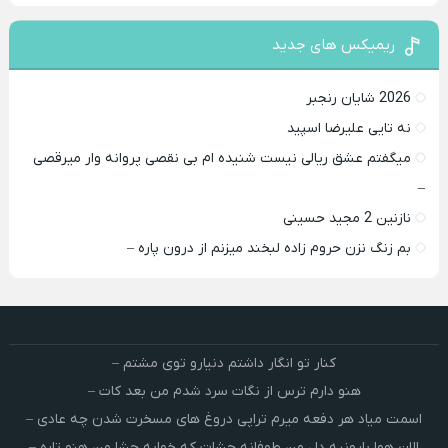
ریمیکس های جدید
2026 شایان رنجبر
نه تایی علیرضا اسپید
میگفتم عشق ریالی نیست شنیده ام بی نقصی پروانه وار میرقصی
–
نازنین 2 مجید حسینی
بم زنگ نزن حروم زاده لبخند میزنم از درون پاره –
کنار تو انگار داشتم دنیارو توی مشتم –
هنو دارم ترس از نگات سرد شدم من بعد کات –
اسمت میاد هر دفعه میرم تراپی دروغ‌ های مسخرت شدن چه عادی –
الان هوا بارونیه دل من طوفانه چشات که خوابه چشا من هنو تاره –