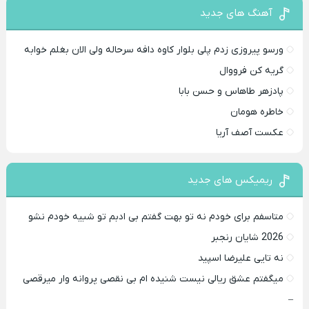
آهنگ های جدید
ورسو پیروزی زدم پلی بلوار کاوه دافه سرحاله ولی الان بغلم خوابه ‌
گریه کن فرووال
پادزهر طاهاس و حسن بابا
خاطره هومان
عکست آصف آریا
ریمیکس های جدید
متاسفم برای خودم نه تو بهت گفتم بی ادبم تو شبیه خودم نشو ‌ ‌
2026 شایان رنجبر
نه تایی علیرضا اسپید
میگفتم عشق ریالی نیست شنیده ام بی نقصی پروانه وار میرقصی
–