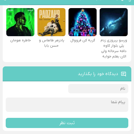
ورسو پیروزی زدم
گریه کن فرووال
پادزهر طاهاس و
خاطره هومان
پلی بلوار کاوه
حسن بابا
دافه سرحاله ولی
الان بغلم خوابه ‌
دیدگاه خود را بگذارید
ثبت نظر