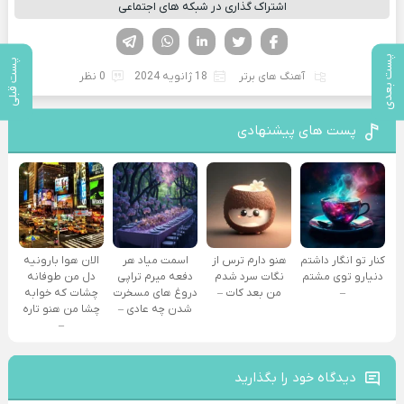
اشتراک گذاری در شبکه های اجتماعی
فیسوک
تویتر
لینکدین
واتساپ
تلگرام
پست بعدی
پست قبلی
آهنگ های برتر
18 ژانویه 2024
0 نظر
پست های پیشنهادی
کنار تو انگار داشتم
هنو دارم ترس از
اسمت میاد هر
الان هوا بارونیه
دنیارو توی مشتم
نگات سرد شدم
دفعه میرم تراپی
دل من طوفانه
–
من بعد کات –
دروغ‌ های مسخرت
چشات که خوابه
شدن چه عادی –
چشا من هنو تاره
–
دیدگاه خود را بگذارید