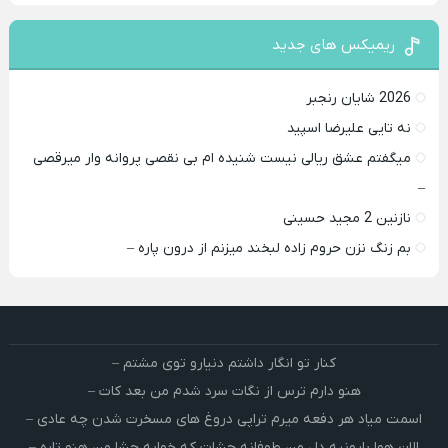
ریمیکس های جدید
2026 شایان رنجبر
نه تایی علیرضا اسپید
میگفتم عشق ریالی نیست شنیده ام بی نقصی پروانه وار میرقصی
–
نازنین 2 مجید حسینی
بم زنگ نزن حروم زاده لبخند میزنم از درون پاره –
کنار تو انگار داشتم دنیارو توی مشتم –
هنو دارم ترس از نگات سرد شدم من بعد کات –
اسمت میاد هر دفعه میرم تراپی دروغ‌ های مسخرت شدن چه عادی –
الان هوا بارونیه دل من طوفانه چشات که خوابه چشا من هنو تاره –