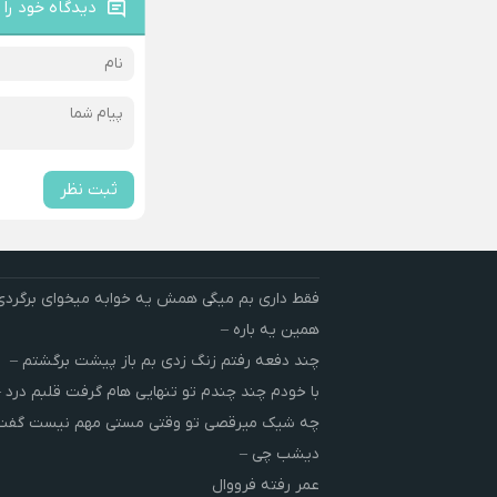
دیدگاه خود را 
ثبت نظر
فقط داری بم میگی همش یه خوابه میخوای برگردی
همین یه باره –
چند دفعه رفتم زنگ زدی بم باز پیشت برگشتم –
با خودم چند چندم تو تنهایی هام گرفت قلبم درد –
چه شیک میرقصی تو وقتی مستی مهم نیست گفت 
دیشب چی –
عمر رفته فرووال