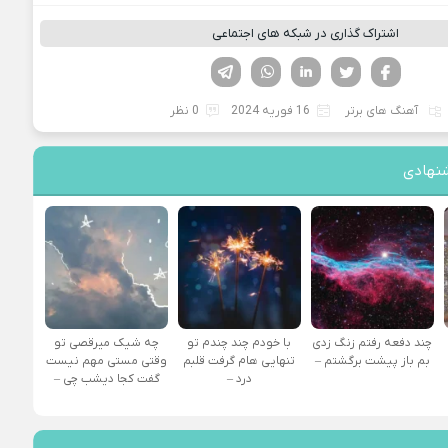
اشتراک گذاری در شبکه های اجتماعی
فیسوک
تویتر
لینکدین
واتساپ
تلگرام
آهنگ های برتر
16 فوریه 2024
0 نظر
نهادی
چند دفعه رفتم زنگ زدی
با خودم چند چندم تو
چه شیک میرقصی تو
بم باز پیشت برگشتم –
تنهایی هام گرفت قلبم
وقتی مستی مهم نیست
درد –
گفت کجا دیشب چی –