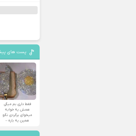
پست های پیش
فقط داری بم میگی
همش یه خوابه
میخوای برگردی نگو
همین یه باره –