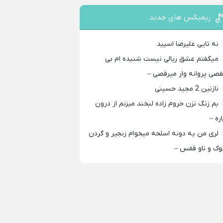
ریمیکس های جدید
نه تایی علیرضا اسپید
میگفتم عشق ریالی نیست شنیده ام بی
قصی پروانه وار میرقصی –
نازنین 2 مجید حسینی
بم زنگ نزن حروم زاده لبخند میزنم از درون
اره –
لری من یه دونه اسلحه میخوام زﻧﺠﻴﺮ و ﮔﺮدن
ﻮک و ﻧﺎو ﻗﻔﺲ –