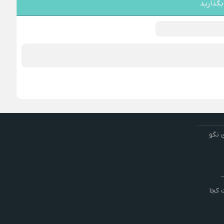
بگذارید
 نگو
کجا