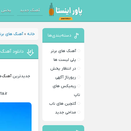
آهنگ جدید
پخش آ
خانه
»
آهنگ های برت
دسته‌بندی‌ها
آهنگ های برتر
دانلود آهنگ 
پلی لیست ها
در انتظار پخش
جدیدترین
آهنگ
ها
رپورتاژ آگهی
ریمیکس های
ta.ir
Download Music
تاپ
گلچین های ناب
مداحی جدید