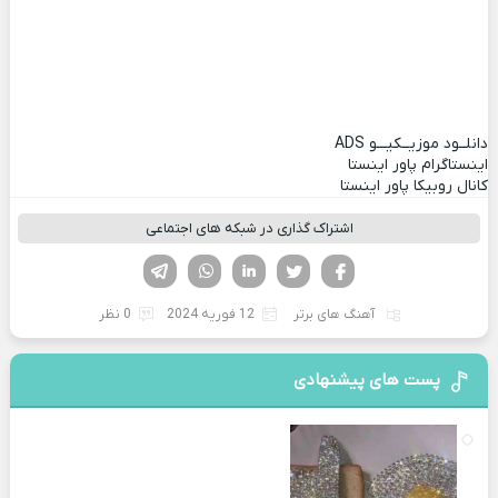
دانلــود موزیــکیـــو
ADS
اینستاگرام پاور اینستا
کانال روبیکا پاور اینستا
اشتراک گذاری در شبکه های اجتماعی
فیسوک
تویتر
لینکدین
واتساپ
تلگرام
آهنگ های برتر
12 فوریه 2024
0 نظر
پست های پیشنهادی