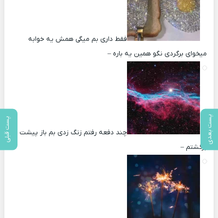
فقط داری بم میگی همش یه خوابه
میخوای برگردی نگو همین یه باره –
پست بعدی
پست قبلی
چند دفعه رفتم زنگ زدی بم باز پیشت
برگشتم –