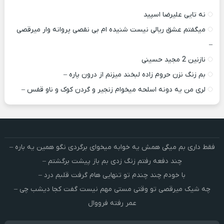
نه تایی علیرضا اسپید
میگفتم عشق ریالی نیست شنیده ام بی نقصی پروانه وار میرقصی
–
نازنین 2 مجید حسینی
بم زنگ نزن حروم زاده لبخند میزنم از درون پاره –
لری من یه دونه اسلحه میخوام زﻧﺠﻴﺮ و ﮔﺮدن ﻛﻮک و ﻧﺎو ﻗﻔﺲ –
فقط داری بم میگی همش یه خوابه میخوای برگردی نگو همین یه باره –
چند دفعه رفتم زنگ زدی بم باز پیشت برگشتم –
با خودم چند چندم تو تنهایی هام گرفت قلبم درد –
چه شیک میرقصی تو وقتی مستی مهم نیست گفت کجا دیشب چی –
عمر رفته فرووال