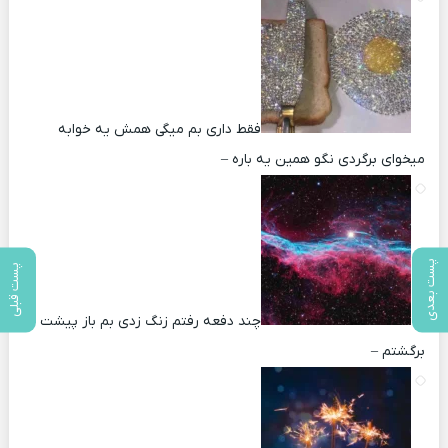
فقط داری بم میگی همش یه خوابه
میخوای برگردی نگو همین یه باره –
پست بعدی
پست قبلی
چند دفعه رفتم زنگ زدی بم باز پیشت
برگشتم –