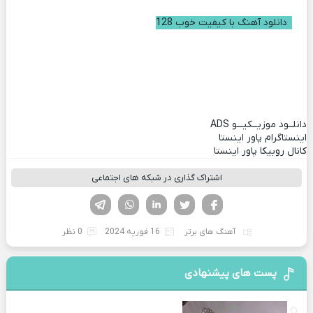
دانلود آهنگ با کیفیت خوب 128
دانلــود موزیــکیـــو
ADS
اینستاگرام پاور اینستا
کانال روبیکا پاور اینستا
اشتراک گذاری در شبکه های اجتماعی
فیسوک
تویتر
لینکدین
واتساپ
تلگرام
آهنگ های برتر
16 فوریه 2024
0 نظر
پست های پیشنهادی