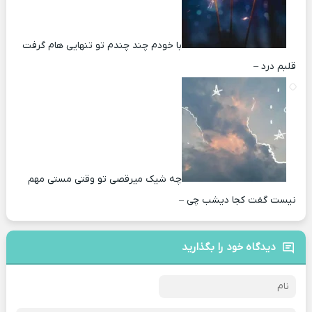
با خودم چند چندم تو تنهایی هام گرفت
قلبم درد –
چه شیک میرقصی تو وقتی مستی مهم
نیست گفت کجا دیشب چی –
دیدگاه خود را بگذارید