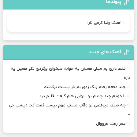
پیوندها
آهنگ رضا کرمی تارا
آهنگ های جدید
فقط داری بم میگی همش یه خوابه میخوای برگردی نگو همین یه
باره –
چند دفعه رفتم زنگ زدی بم باز پیشت برگشتم –
با خودم چند چندم تو تنهایی هام گرفت قلبم درد –
چه شیک میرقصی تو وقتی مستی مهم نیست گفت کجا دیشب چی
–
عمر رفته فرووال