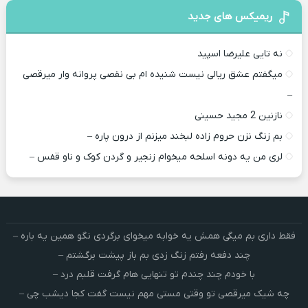
ریمیکس های جدید
نه تایی علیرضا اسپید
میگفتم عشق ریالی نیست شنیده ام بی نقصی پروانه وار میرقصی
–
نازنین 2 مجید حسینی
بم زنگ نزن حروم زاده لبخند میزنم از درون پاره –
لری من یه دونه اسلحه میخوام زﻧﺠﻴﺮ و ﮔﺮدن ﻛﻮک و ﻧﺎو ﻗﻔﺲ –
فقط داری بم میگی همش یه خوابه میخوای برگردی نگو همین یه باره –
چند دفعه رفتم زنگ زدی بم باز پیشت برگشتم –
با خودم چند چندم تو تنهایی هام گرفت قلبم درد –
چه شیک میرقصی تو وقتی مستی مهم نیست گفت کجا دیشب چی –