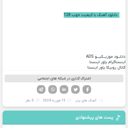
دانلود آهنگ با کیفیت خوب 128
دانلــود موزیــکیـــو
ADS
اینستاگرام پاور اینستا
کانال روبیکا پاور اینستا
اشتراک گذاری در شبکه های اجتماعی
فیسوک
تویتر
لینکدین
واتساپ
تلگرام
آهنگ های برتر
15 فوریه 2024
0 نظر
پست های پیشنهادی