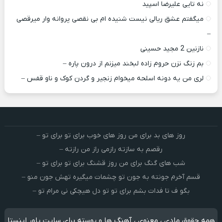
نه تایی علیرضا اسپید
میگفتم عشق ریالی نیست شنیده ام بی نقصی پروانه وار میرقصی
–
نازنین 2 مجید حسینی
بم زنگ نزن حروم زاده لبخند میزنم از درون پاره –
لری من یه دونه اسلحه میخوام زﻧﺠﻴﺮ و ﮔﺮدن ﻛﻮک و ﻧﺎو ﻗﻔﺲ –
روز های بد برای من روز های خوب برای تو برای تو –
رقصم به سازته رازمی راز من رازته –
شب های گنگ برای من روز قشنگ برای تو برای تو –
قسم آخرم جونته به جون تو چشمات میگیره تهش جون منو –
بگو ف تا فدات بشم برای تو تو دل هیچکی نی مرام تو –
همه حقوق مادی ، معنوی ، آهنگ ها و پوسته برای سایت پاور اینستا