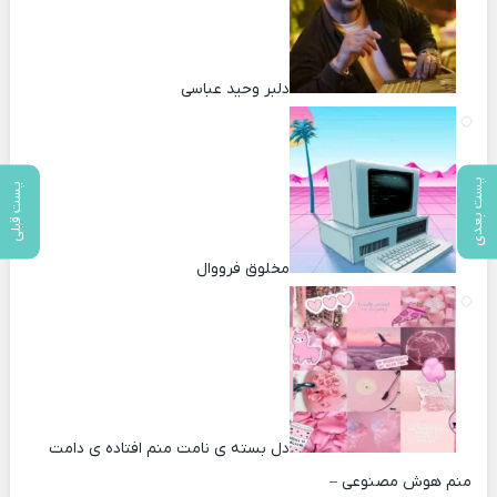
دلبر وحید عباسی
پست بعدی
پست قبلی
مخلوق فرووال
دل بسته ی نامت منم افتاده ی دامت
منم هوش مصنوعی –