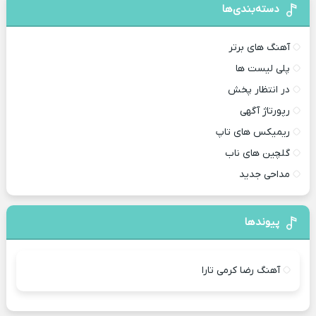
دسته‌بندی‌ها
آهنگ های برتر
پلی لیست ها
در انتظار پخش
رپورتاژ آگهی
ریمیکس های تاپ
گلچین های ناب
مداحی جدید
پیوندها
آهنگ رضا کرمی تارا