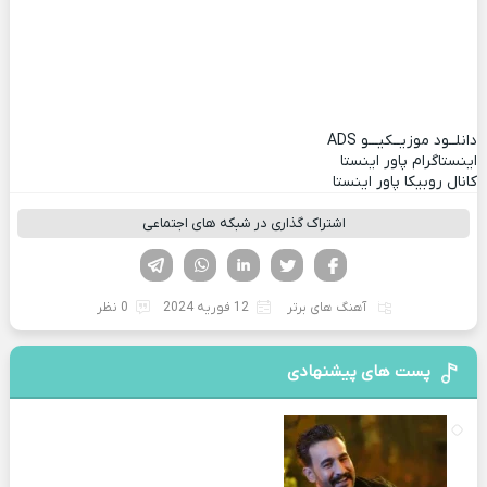
دانلــود موزیــکیـــو
ADS
اینستاگرام پاور اینستا
کانال روبیکا پاور اینستا
اشتراک گذاری در شبکه های اجتماعی
فیسوک
تویتر
لینکدین
واتساپ
تلگرام
آهنگ های برتر
12 فوریه 2024
0 نظر
پست های پیشنهادی