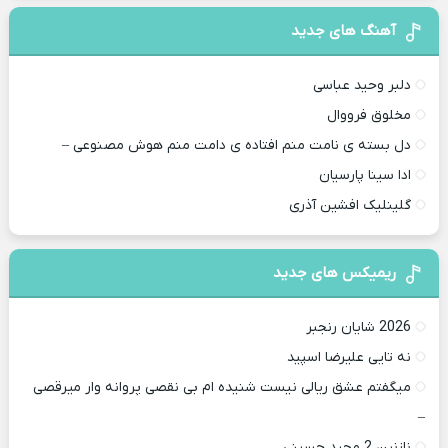
آهنگ های جدید
دلبر وحید عباسی
مخلوق فرووال
دل بسته ی نامت منم افتاده ی دامت منم هوش مصنوعی –
ادا سینا پارسیان
گلینلیک افشین آذری
ریمیکس های جدید
2026 شایان رنجبر
نه تایی علیرضا اسپید
میگفتم عشق ریالی نیست شنیده ام بی نقصی پروانه وار میرقصی
–
نازنین 2 مجید حسینی