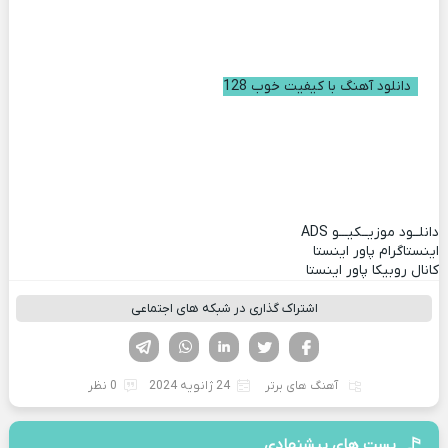
دانلود آهنگ با کیفیت خوب 128
دانلــود موزیــکیـــو
ADS
اینستاگرام پاور اینستا
کانال روبیکا پاور اینستا
اشتراک گذاری در شبکه های اجتماعی
فیسوک
تویتر
لینکدین
واتساپ
تلگرام
آهنگ های برتر
24 ژانویه 2024
0 نظر
پست های پیشنهادی