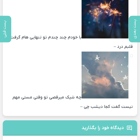
پست بعدی
پست قبلی
با خودم چند چندم تو تنهایی هام گرفت
قلبم درد –
چه شیک میرقصی تو وقتی مستی مهم
نیست گفت کجا دیشب چی –
دیدگاه خود را بگذارید