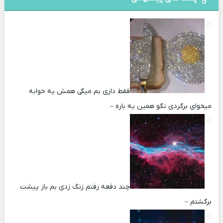
فقط داری بم میگی همش یه خوابه
میخوای برگردی نگو همین یه باره –
چند دفعه رفتم زنگ زدی بم باز پیشت
برگشتم –