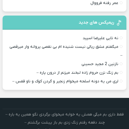
عمر رفته فرووال
ریمیکس های جدید
نه تایی علیرضا اسپید
میگفتم عشق ریالی نیست شنیده ام بی نقصی پروانه وار میرقصی
–
نازنین 2 مجید حسینی
بم زنگ نزن حروم زاده لبخند میزنم از درون پاره –
لری من یه دونه اسلحه میخوام زﻧﺠﻴﺮ و ﮔﺮدن ﻛﻮک و ﻧﺎو ﻗﻔﺲ –
فقط داری بم میگی همش یه خوابه میخوای برگردی نگو همین یه باره –
چند دفعه رفتم زنگ زدی بم باز پیشت برگشتم –