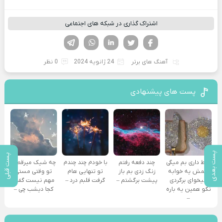
اشتراک گذاری در شبکه های اجتماعی
فیسوک
تویتر
لینکدین
واتساپ
تلگرام
آهنگ های برتر
24 ژانویه 2024
0 نظر
پست های پیشنهادی
پست بعدی
پست قبلی
فقط داری بم میگی
چند دفعه رفتم
با خودم چند چندم
چه شیک میرقصی
همش یه خوابه
زنگ زدی بم باز
تو تنهایی هام
تو وقتی مستی
میخوای برگردی
پیشت برگشتم –
گرفت قلبم درد –
مهم نیست گفت
نگو همین یه باره
کجا دیشب چی –
–