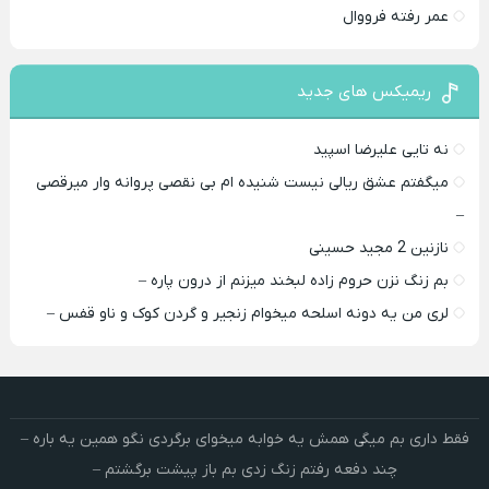
عمر رفته فرووال
ریمیکس های جدید
نه تایی علیرضا اسپید
میگفتم عشق ریالی نیست شنیده ام بی نقصی پروانه وار میرقصی
–
نازنین 2 مجید حسینی
بم زنگ نزن حروم زاده لبخند میزنم از درون پاره –
لری من یه دونه اسلحه میخوام زﻧﺠﻴﺮ و ﮔﺮدن ﻛﻮک و ﻧﺎو ﻗﻔﺲ –
فقط داری بم میگی همش یه خوابه میخوای برگردی نگو همین یه باره –
چند دفعه رفتم زنگ زدی بم باز پیشت برگشتم –