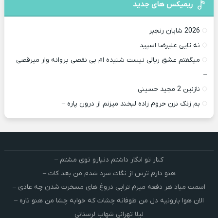
ریمیکس های جدید
2026 شایان رنجبر
نه تایی علیرضا اسپید
میگفتم عشق ریالی نیست شنیده ام بی نقصی پروانه وار میرقصی
–
نازنین 2 مجید حسینی
بم زنگ نزن حروم زاده لبخند میزنم از درون پاره –
کنار تو انگار داشتم دنیارو توی مشتم –
هنو دارم ترس از نگات سرد شدم من بعد کات –
اسمت میاد هر دفعه میرم تراپی دروغ‌ های مسخرت شدن چه عادی –
الان هوا بارونیه دل من طوفانه چشات که خوابه چشا من هنو تاره –
لیلا تهرانی شهاب لرستانی