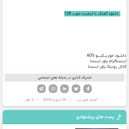
دانلود آهنگ با کیفیت خوب 128
دانلــود موزیــکیـــو
ADS
اینستاگرام پاور اینستا
کانال روبیکا پاور اینستا
اشتراک گذاری در شبکه های اجتماعی
فیسوک
تویتر
لینکدین
واتساپ
تلگرام
آهنگ های برتر
26 ژانویه 2024
0 نظر
پست های پیشنهادی