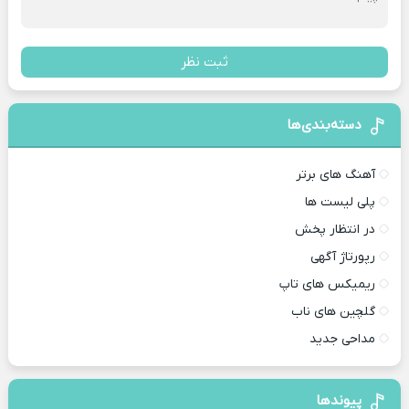
ثبت نظر
دسته‌بندی‌ها
آهنگ های برتر
پلی لیست ها
در انتظار پخش
رپورتاژ آگهی
ریمیکس های تاپ
گلچین های ناب
مداحی جدید
پیوندها