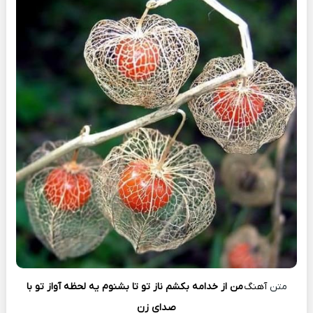
متن
آهنگ
من از خدامه بکشم ناز تو تا بشنوم یه لحظه آواز تو با
صدای زن