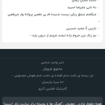
2026 شایان رنجبر
نه تایی علیرضا اسپید
میگفتم عشق ریالی نیست شنیده ام بی نقصی پروانه وار میرقصی
–
نازنین 2 مجید حسینی
بم زنگ نزن حروم زاده لبخند میزنم از درون پاره –
دلبر وحید عباسی
مخلوق فرووال
دل بسته ی نامت منم افتاده ی دامت منم هوش مصنوعی –
ادا سینا پارسیان
گلینلیک افشین آذری
همه حقوق مادی ، معنوی ، آهنگ ها و پوسته برای سایت پاور اینستا