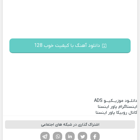
دانلود آهنگ با کیفیت خوب 128
دانلــود موزیــکیـــو
ADS
اینستاگرام پاور اینستا
کانال روبیکا پاور اینستا
اشتراک گذاری در شبکه های اجتماعی
فیسوک
تویتر
لینکدین
واتساپ
تلگرام