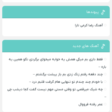
پیوندها
آهنگ رضا کرمی تارا
آهنگ های جدید
فقط داری بم میگی همش یه خوابه میخوای برگردی نگو همین یه
باره –
چند دفعه رفتم زنگ زدی بم باز پیشت برگشتم –
با خودم چند چندم تو تنهایی هام گرفت قلبم درد –
چه شیک میرقصی تو وقتی مستی مهم نیست گفت کجا دیشب چی
–
عمر رفته فرووال