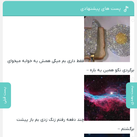
پست های پیشنهادی
فقط داری بم میگی همش یه خوابه میخوای
برگردی نگو همین یه باره –
پست بعدی
پست قبلی
چند دفعه رفتم زنگ زدی بم باز پیشت
برگشتم –