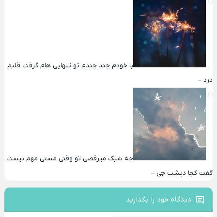
با خودم چند چندم تو تنهایی هام گرفت قلبم
درد –
چه شیک میرقصی تو وقتی مستی مهم نیست
گفت کجا دیشب چی –
دیدگاه خود را بگذارید