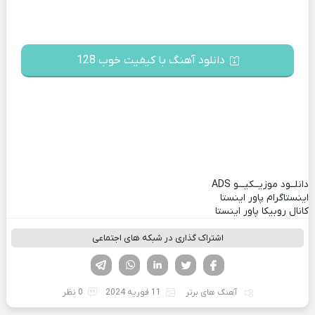
دانلود آهنگ با کیفیت خوب 128
دانلــود موزیــکیـــو
ADS
اینستاگرام پاور اینستا
کانال روبیکا پاور اینستا
اشتراک گذاری در شبکه های اجتماعی
فیسوک
تویتر
لینکدین
واتساپ
تلگرام
آهنگ های برتر
11 فوریه 2024
0 نظر