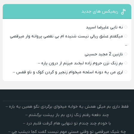
ریمیکس های جدید
نه تایی علیرضا اسپید
میگفتم عشق ریالی نیست شنیده ام بی نقصی پروانه وار میرقصی
–
نازنین 2 مجید حسینی
بم زنگ نزن حروم زاده لبخند میزنم از درون پاره –
لری من یه دونه اسلحه میخوام زﻧﺠﻴﺮ و ﮔﺮدن ﻛﻮک و ﻧﺎو ﻗﻔﺲ –
فقط داری بم میگی همش یه خوابه میخوای برگردی نگو همین یه باره –
چند دفعه رفتم زنگ زدی بم باز پیشت برگشتم –
با خودم چند چندم تو تنهایی هام گرفت قلبم درد –
چه شیک میرقصی تو وقتی مستی مهم نیست گفت کجا دیشب چی –