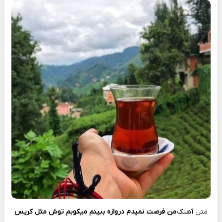
متن
آهنگ
من فرصت نمیدم دروازه ببینم میکوبم توش مثل کریس