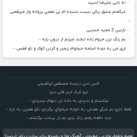
نه تایی علیرضا اسپید
میگفتم عشق ریالی نیست شنیده ام بی نقصی پروانه وار میرقصی
–
نازنین 2 مجید حسینی
بم زنگ نزن حروم زاده لبخند میزنم از درون پاره –
لری من یه دونه اسلحه میخوام زﻧﺠﻴﺮ و ﮔﺮدن ﻛﻮک و ﻧﺎو ﻗﻔﺲ –
اکس منی درسته مصطفی ابراهیمی
لیو لایک ایتز فانی دنیا
شکستم و ندیدی به داده دل تنهام نرسیدی –
فقط داری بم میگی همش یه خوابه میخوای برگردی نگو همین یه باره –
چند دفعه رفتم زنگ زدی بم باز پیشت برگشتم –
همه حقوق مادی ، معنوی ، آهنگ ها و پوسته برای سایت پاور اینستا