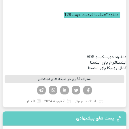
دانلود آهنگ با کیفیت خوب 128
دانلــود موزیــکیـــو
ADS
اینستاگرام پاور اینستا
کانال روبیکا پاور اینستا
اشتراک گذاری در شبکه های اجتماعی
فیسوک
تویتر
لینکدین
واتساپ
تلگرام
آهنگ های برتر
7 فوریه 2024
0 نظر
پست های پیشنهادی