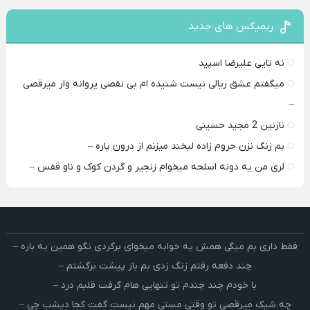
ریمیکس های جدید
نه تایی علیرضا اسپید
میگفتم عشق ریالی نیست شنیده ام بی نقصی پروانه وار میرقصی
–
نازنین 2 مجید حسینی
بم زنگ نزن حروم زاده لبخند میزنم از درون پاره –
لری من یه دونه اسلحه میخوام زﻧﺠﻴﺮ و ﮔﺮدن ﻛﻮک و ﻧﺎو ﻗﻔﺲ –
فقط داری بم میگی همش یه خوابه میخوای برگردی نگو همین یه باره –
چند دفعه رفتم زنگ زدی بم باز پیشت برگشتم –
با خودم چند چندم تو تنهایی هام گرفت قلبم درد –
چه شیک میرقصی تو وقتی مستی مهم نیست گفت کجا دیشب چی –