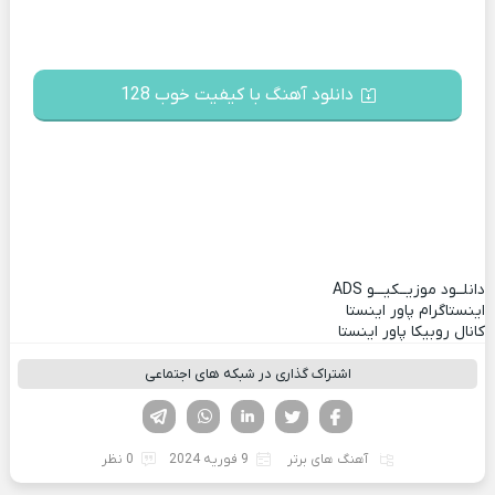
دانلود آهنگ با کیفیت خوب 128
دانلــود موزیــکیـــو
ADS
اینستاگرام پاور اینستا
کانال روبیکا پاور اینستا
اشتراک گذاری در شبکه های اجتماعی
فیسوک
تویتر
لینکدین
واتساپ
تلگرام
آهنگ های برتر
9 فوریه 2024
0 نظر