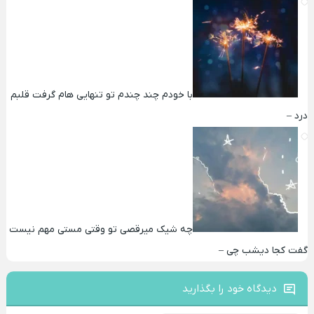
با خودم چند چندم تو تنهایی هام گرفت قلبم
درد –
چه شیک میرقصی تو وقتی مستی مهم نیست
گفت کجا دیشب چی –
دیدگاه خود را بگذارید