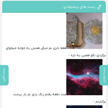
پست های پیشنهادی
فقط داری بم میگی همش یه خوابه میخوای
برگردی نگو همین یه باره –
پست بعدی
پست قبلی
چند دفعه رفتم زنگ زدی بم باز پیشت
برگشتم –