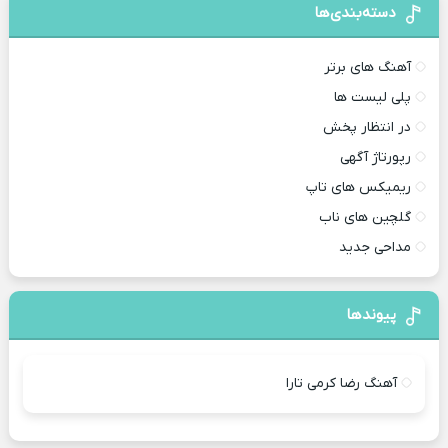
دسته‌بندی‌ها
آهنگ های برتر
پلی لیست ها
در انتظار پخش
رپورتاژ آگهی
ریمیکس های تاپ
گلچین های ناب
مداحی جدید
پیوندها
آهنگ رضا کرمی تارا