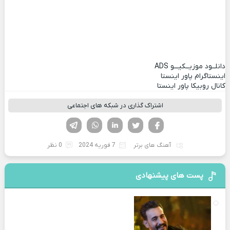
دانلــود موزیــکیـــو
ADS
اینستاگرام پاور اینستا
کانال روبیکا پاور اینستا
اشتراک گذاری در شبکه های اجتماعی
فیسوک
تویتر
لینکدین
واتساپ
تلگرام
آهنگ های برتر
7 فوریه 2024
0 نظر
پست های پیشنهادی