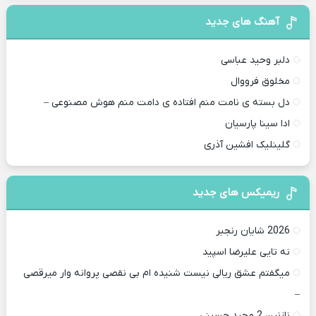
آهنگ های جدید
دلبر وحید عباسی
مخلوق فرووال
دل بسته ی نامت منم افتاده ی دامت منم هوش مصنوعی –
ادا سینا پارسیان
گلینلیک افشین آذری
ریمیکس های جدید
2026 شایان رنجبر
نه تایی علیرضا اسپید
میگفتم عشق ریالی نیست شنیده ام بی نقصی پروانه وار میرقصی
–
نازنین 2 مجید حسینی