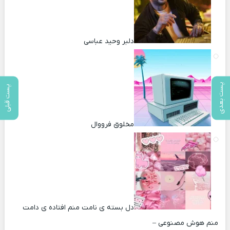
دلبر وحید عباسی
پست بعدی
پست قبلی
مخلوق فرووال
دل بسته ی نامت منم افتاده ی دامت
منم هوش مصنوعی –