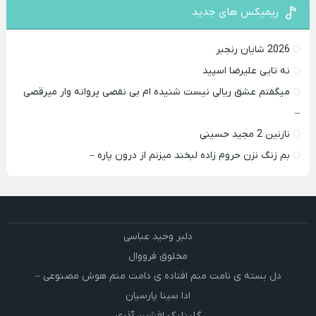
ریمیکس های جدید
2026 شایان رنجبر
نه تایی علیرضا اسپید
میگفتم عشق ریالی نیست شنیده ام بی نقصی پروانه وار میرقصی
–
نازنین 2 مجید حسینی
بم زنگ نزن حروم زاده لبخند میزنم از درون پاره –
دلبر وحید عباسی
مخلوق فرووال
دل بسته ی نامت منم افتاده ی دامت منم هوش مصنوعی –
ادا سینا پارسیان
گلینلیک افشین آذری