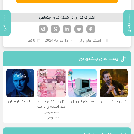
پست بعدی
پست قبلی
اشتراک گذاری در شبکه های اجتماعی
فیسوک
تویتر
لینکدین
واتساپ
تلگرام
آهنگ های برتر
12 فوریه 2024
0 نظر
پست های پیشنهادی
دلبر وحید عباسی
مخلوق فرووال
دل بسته ی نامت
ادا سینا پارسیان
منم افتاده ی دامت
منم هوش
مصنوعی –