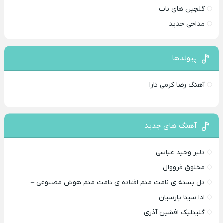
گلچین های ناب
مداحی جدید
پیوندها
آهنگ رضا کرمی تارا
آهنگ های جدید
دلبر وحید عباسی
مخلوق فرووال
دل بسته ی نامت منم افتاده ی دامت منم هوش مصنوعی –
ادا سینا پارسیان
گلینلیک افشین آذری