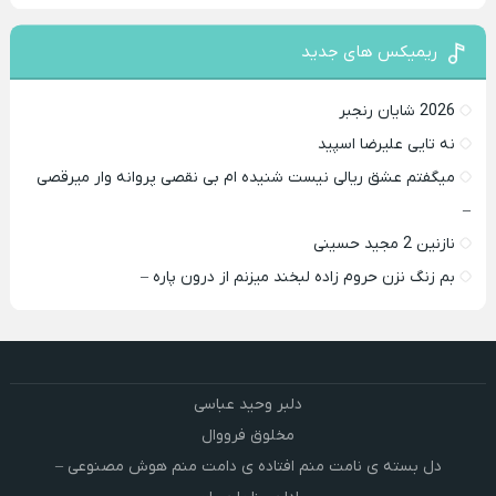
ریمیکس های جدید
2026 شایان رنجبر
نه تایی علیرضا اسپید
میگفتم عشق ریالی نیست شنیده ام بی نقصی پروانه وار میرقصی
–
نازنین 2 مجید حسینی
بم زنگ نزن حروم زاده لبخند میزنم از درون پاره –
دلبر وحید عباسی
مخلوق فرووال
دل بسته ی نامت منم افتاده ی دامت منم هوش مصنوعی –