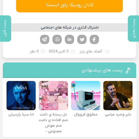
کانال روبیکا پاور اینستا
پست بعدی
پست قبلی
اشتراک گذاری در شبکه های اجتماعی
فیسوک
تویتر
لینکدین
واتساپ
تلگرام
آهنگ های برتر
3 اکتبر 2024
0 نظر
پست های پیشنهادی
دلبر وحید عباسی
مخلوق فرووال
دل بسته ی نامت
ادا سینا پارسیان
منم افتاده ی دامت
منم هوش
مصنوعی –