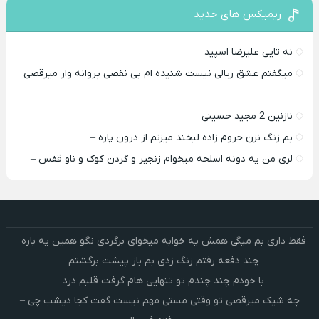
ریمیکس های جدید
نه تایی علیرضا اسپید
میگفتم عشق ریالی نیست شنیده ام بی نقصی پروانه وار میرقصی
–
نازنین 2 مجید حسینی
بم زنگ نزن حروم زاده لبخند میزنم از درون پاره –
لری من یه دونه اسلحه میخوام زﻧﺠﻴﺮ و ﮔﺮدن ﻛﻮک و ﻧﺎو ﻗﻔﺲ –
فقط داری بم میگی همش یه خوابه میخوای برگردی نگو همین یه باره –
چند دفعه رفتم زنگ زدی بم باز پیشت برگشتم –
با خودم چند چندم تو تنهایی هام گرفت قلبم درد –
چه شیک میرقصی تو وقتی مستی مهم نیست گفت کجا دیشب چی –