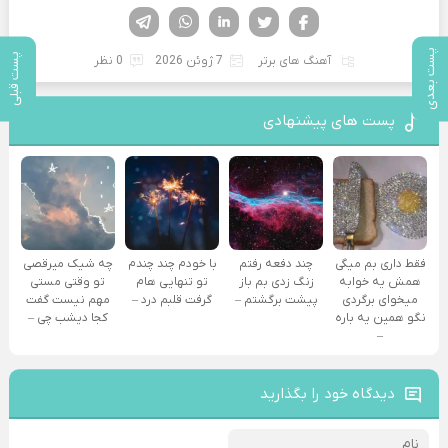
فیسوک
تویتر
لینکدین
واتساپ
تلگرام
پست بعدی
پست قبلی
آهنگ های برتر
7 ژوئن 2026
0 نظر
پست های پیشنهادی
فقط داری بم میگی
چند دفعه رفتم
با خودم چند چندم
چه شیک میرقصی
همش یه خوابه
زنگ زدی بم باز
تو تنهایی هام
تو وقتی مستی
میخوای برگردی
پیشت برگشتم –
گرفت قلبم درد –
مهم نیست گفت
نگو همین یه باره
کجا دیشب چی –
–
دیدگاه خود را بگذارید