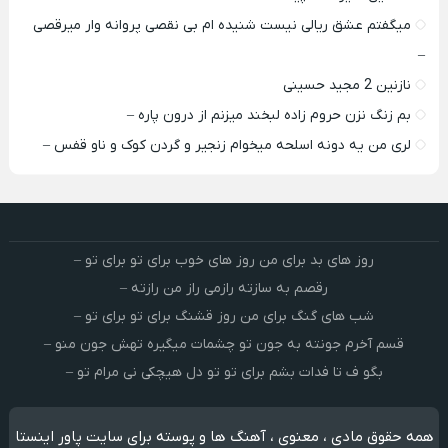
میگفتم عشق ریالی نیست شنیده ام بی نقصی پروانه وار میرقصی
–
نازنین 2 مجید حسینی
بم زنگ نزن حروم زاده لبخند میزنم از درون پاره –
لری من یه دونه اسلحه میخوام زﻧﺠﻴﺮ و ﮔﺮدن ﻛﻮک و ﻧﺎو ﻗﻔﺲ –
روز های بد برای من روز های خوب برای تو برای تو –
رقصم به سازته رازمی راز من رازته –
شب های گنگ برای من روز قشنگ برای تو برای تو –
قسم آخرم جونته به جون تو چشمات میگیره تهش جون منو –
بگو ف تا فدات بشم برای تو تو دل هیچکی نی مرام تو –
همه حقوق مادی ، معنوی ، آهنگ ها و پوسته برای سایت پاور اینستا