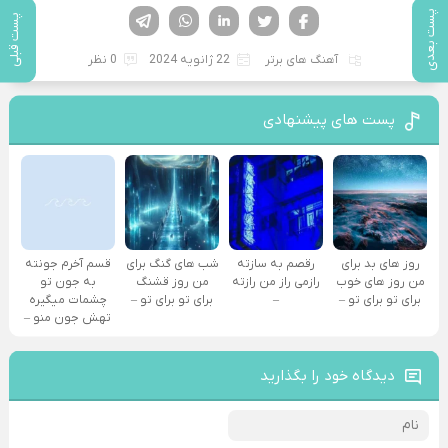
فیسوک
تویتر
لینکدین
واتساپ
تلگرام
پست بعدی
پست قبلی
آهنگ های برتر
22 ژانویه 2024
0 نظر
پست های پیشنهادی
روز های بد برای
رقصم به سازته
شب های گنگ برای
قسم آخرم جونته
من روز های خوب
رازمی راز من رازته
من روز قشنگ
به جون تو
برای تو برای تو –
–
برای تو برای تو –
چشمات میگیره
تهش جون منو –
دیدگاه خود را بگذارید