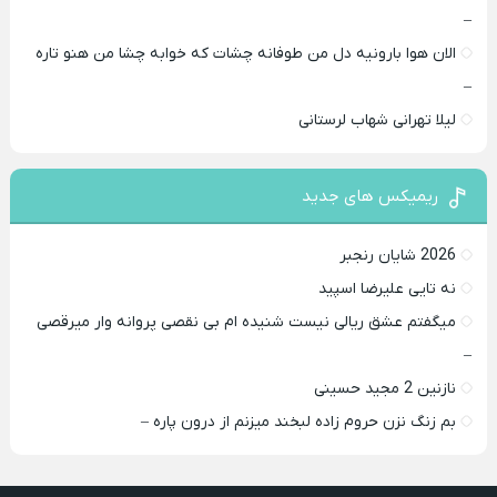
–
الان هوا بارونیه دل من طوفانه چشات که خوابه چشا من هنو تاره
–
لیلا تهرانی شهاب لرستانی
ریمیکس های جدید
2026 شایان رنجبر
نه تایی علیرضا اسپید
میگفتم عشق ریالی نیست شنیده ام بی نقصی پروانه وار میرقصی
–
نازنین 2 مجید حسینی
بم زنگ نزن حروم زاده لبخند میزنم از درون پاره –