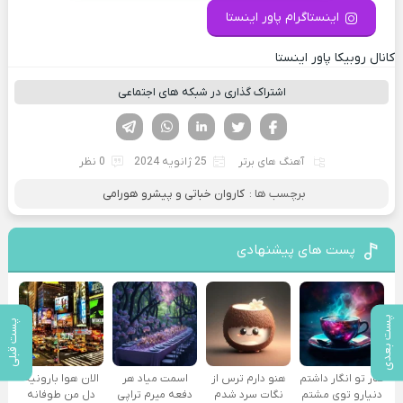
اینستاگرام پاور اینستا
کانال روبیکا پاور اینستا
اشتراک گذاری در شبکه های اجتماعی
فیسوک
تویتر
لینکدین
واتساپ
تلگرام
آهنگ های برتر
25 ژانویه 2024
0 نظر
برچسب ها :
کاروان خباتی و پیشرو هورامی
پست های پیشنهادی
پست بعدی
پست قبلی
کنار تو انگار داشتم
هنو دارم ترس از
اسمت میاد هر
الان هوا بارونیه
دنیارو توی مشتم
نگات سرد شدم
دفعه میرم تراپی
دل من طوفانه