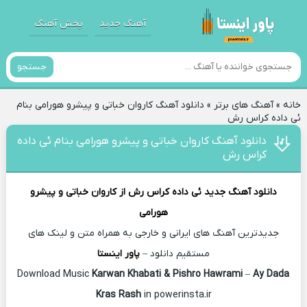
آهنگ جدید
پخش آهنگ
جستجو
خانه
»
آهنگ های برتر
»
دانلود آهنگ کاروان خباتی و پیشرو هورامی بنام
ئی داده کراس رش
دانلود آهنگ کاروان خباتی و پیشرو هورامی بنام ئی داده
کراس رش
دانلود آهنگ جدید
ئی داده کراس رش از
کاروان خباتی و پیشرو
هورامی
جدیدترین آهنگ های ایرانی و خارجی به همراه متن و لینک های
مستقیم دانلود –
پاور اینستا
Karwan Khabati & Pishro Hawrami
–
Ay Dada
Download Music
Kras Rash
in powerinsta.ir