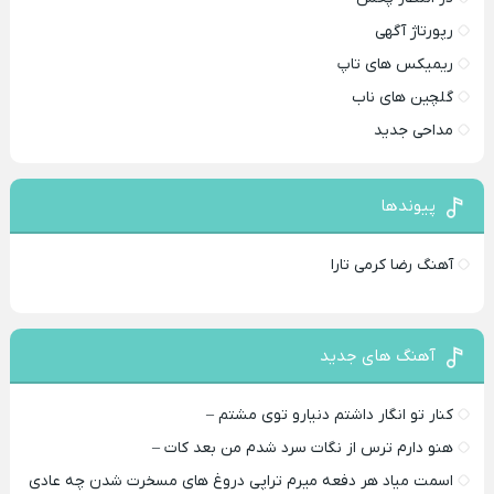
رپورتاژ آگهی
ریمیکس های تاپ
گلچین های ناب
مداحی جدید
پیوندها
آهنگ رضا کرمی تارا
آهنگ های جدید
کنار تو انگار داشتم دنیارو توی مشتم –
هنو دارم ترس از نگات سرد شدم من بعد کات –
اسمت میاد هر دفعه میرم تراپی دروغ‌ های مسخرت شدن چه عادی