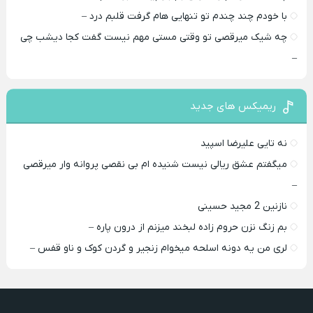
با خودم چند چندم تو تنهایی هام گرفت قلبم درد –
چه شیک میرقصی تو وقتی مستی مهم نیست گفت کجا دیشب چی
–
ریمیکس های جدید
نه تایی علیرضا اسپید
میگفتم عشق ریالی نیست شنیده ام بی نقصی پروانه وار میرقصی
–
نازنین 2 مجید حسینی
بم زنگ نزن حروم زاده لبخند میزنم از درون پاره –
لری من یه دونه اسلحه میخوام زﻧﺠﻴﺮ و ﮔﺮدن ﻛﻮک و ﻧﺎو ﻗﻔﺲ –