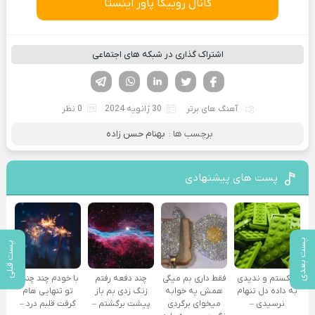
کانال روبیکا پاور اینستا
اشتراک گذاری در شبکه های اجتماعی
فیسوک
تویتر
لینکدین
واتساپ
تلگرام
آهنگ های برتر
30 ژانویه 2024
0 نظر
برچسب ها :
بهنام حسن زاده
پست های پیشنهادی
پست بعدی
پست قبلی
شکستم و ندیدی
فقط داری بم میگی
چند دفعه رفتم
با خودم چند چندم
به داده دل تنهام
همش یه خوابه
زنگ زدی بم باز
تو تنهایی هام
نرسیدی –
میخوای برگردی
پیشت برگشتم –
گرفت قلبم درد –