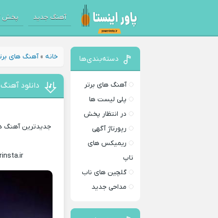
آهنگ جدید
پخش آ
خانه
»
آهنگ های برت
دسته‌بندی‌ها
آهنگ های برتر
دانلود آهنگ ا
پلی لیست ها
در انتظار پخش
جدیدترین آهنگ های
رپورتاژ آگهی
ریمیکس های
insta.ir
Download Music
تاپ
گلچین های ناب
مداحی جدید