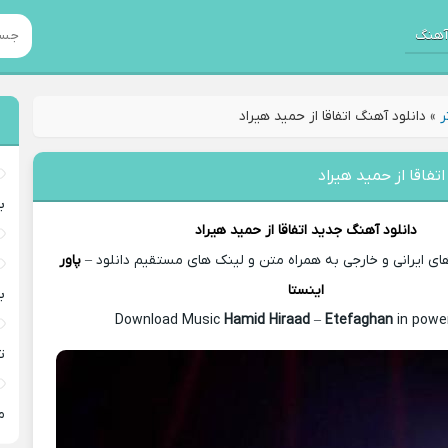
هنگ
ر
»
دانلود آهنگ اتفاقا از حمید هیراد
تفاقا از حمید هیراد
ب
دانلود آهنگ جدید
اتفاقا از
حمید هیراد
 ایرانی و خارجی به همراه متن و لینک های مستقیم دانلود –
پاور
اینستا
ب
Hamid Hiraad
–
Etefaghan
in power
ت
م