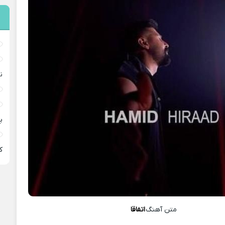
ن
پ
ﻛ
متن آهنگ
اتفاقا