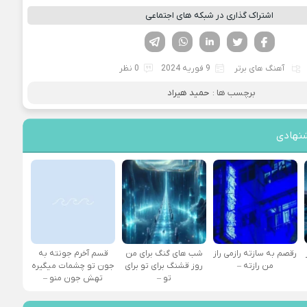
اشتراک گذاری در شبکه های اجتماعی
فیسوک
تویتر
لینکدین
واتساپ
تلگرام
آهنگ های برتر
9 فوریه 2024
0 نظر
برچسب ها :
حمید هیراد
نهادی
رقصم به سازته رازمی راز
شب های گنگ برای من
قسم آخرم جونته به
من رازته –
روز قشنگ برای تو برای
جون تو چشمات میگیره
تو –
تهش جون منو –