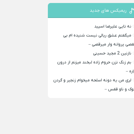
ریمیکس های جدید
نه تایی علیرضا اسپید
میگفتم عشق ریالی نیست شنیده ام بی
قصی پروانه وار میرقصی –
نازنین 2 مجید حسینی
بم زنگ نزن حروم زاده لبخند میزنم از درون
اره –
لری من یه دونه اسلحه میخوام زﻧﺠﻴﺮ و ﮔﺮدن
ﻮک و ﻧﺎو ﻗﻔﺲ –