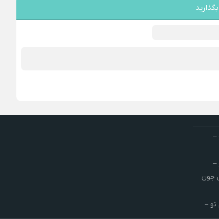
بگذارید
–
–
ش جون
تو –