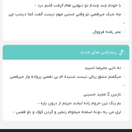
با خودم چند چندم تو تنهایی هام گرفت قلبم درد –
چه شیک میرقصی تو وقتی مستی مهم نیست گفت کجا دیشب چی
–
عمر رفته فرووال
ریمیکس های جدید
نه تایی علیرضا اسپید
میگفتم عشق ریالی نیست شنیده ام بی نقصی پروانه وار میرقصی
–
نازنین 2 مجید حسینی
بم زنگ نزن حروم زاده لبخند میزنم از درون پاره –
لری من یه دونه اسلحه میخوام زﻧﺠﻴﺮ و ﮔﺮدن ﻛﻮک و ﻧﺎو ﻗﻔﺲ –