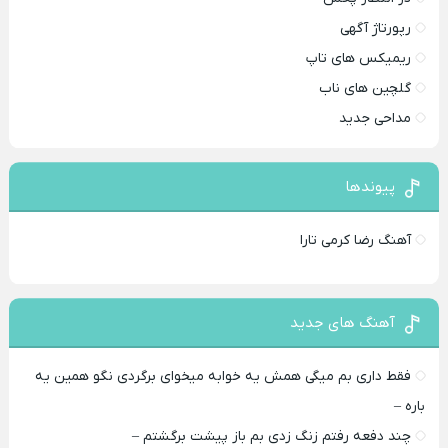
رپورتاژ آگهی
ریمیکس های تاپ
گلچین های ناب
مداحی جدید
پیوندها
آهنگ رضا کرمی تارا
آهنگ های جدید
فقط داری بم میگی همش یه خوابه میخوای برگردی نگو همین یه
باره –
چند دفعه رفتم زنگ زدی بم باز پیشت برگشتم –