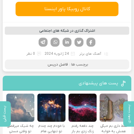
کانال روبیکا پاور اینستا
اشتراک گذاری در شبکه های اجتماعی
فیسوک
تویتر
لینکدین
واتساپ
تلگرام
آهنگ های برتر
24 ژانویه 2024
0 نظر
برچسب ها :
فاضل دریس
پست های پیشنهادی
پست بعدی
پست قبلی
فقط داری بم میگی
چند دفعه رفتم
با خودم چند چندم
چه شیک میرقصی
همش یه خوابه
زنگ زدی بم باز
تو تنهایی هام
تو وقتی مستی