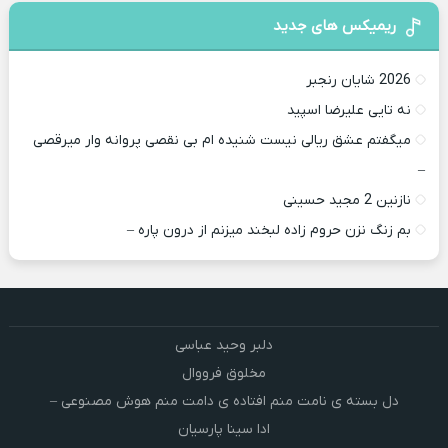
ریمیکس های جدید
2026 شایان رنجبر
نه تایی علیرضا اسپید
میگفتم عشق ریالی نیست شنیده ام بی نقصی پروانه وار میرقصی
–
نازنین 2 مجید حسینی
بم زنگ نزن حروم زاده لبخند میزنم از درون پاره –
دلبر وحید عباسی
مخلوق فرووال
دل بسته ی نامت منم افتاده ی دامت منم هوش مصنوعی –
ادا سینا پارسیان