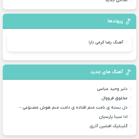
مداحی جدید
پیوندها
آهنگ رضا کرمی تارا
آهنگ های جدید
دلبر وحید عباسی
مخلوق فرووال
دل بسته ی نامت منم افتاده ی دامت منم هوش مصنوعی –
ادا سینا پارسیان
گلینلیک افشین آذری