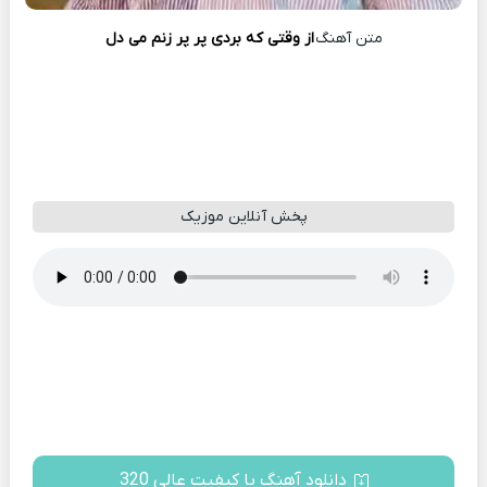
متن آهنگ
از وﻗﺘﻰ ﻛﻪ ﺑﺮدی ﭘﺮ ﭘﺮ زﻧﻢ می دل
پخش آنلاین موزیک
دانلود آهنگ با کیفیت عالی 320