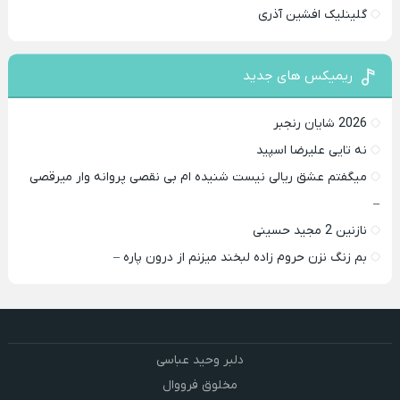
گلینلیک افشین آذری
ریمیکس های جدید
2026 شایان رنجبر
نه تایی علیرضا اسپید
میگفتم عشق ریالی نیست شنیده ام بی نقصی پروانه وار میرقصی
–
نازنین 2 مجید حسینی
بم زنگ نزن حروم زاده لبخند میزنم از درون پاره –
دلبر وحید عباسی
مخلوق فرووال