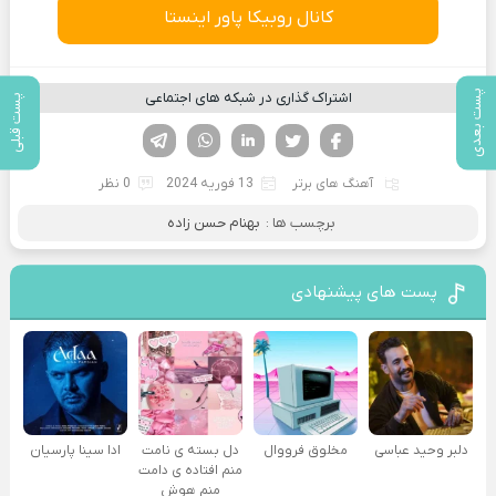
کانال روبیکا پاور اینستا
پست بعدی
اشتراک گذاری در شبکه های اجتماعی
پست قبلی
فیسوک
تویتر
لینکدین
واتساپ
تلگرام
آهنگ های برتر
13 فوریه 2024
0 نظر
برچسب ها :
بهنام حسن زاده
پست های پیشنهادی
دلبر وحید عباسی
مخلوق فرووال
دل بسته ی نامت
ادا سینا پارسیان
منم افتاده ی دامت
منم هوش