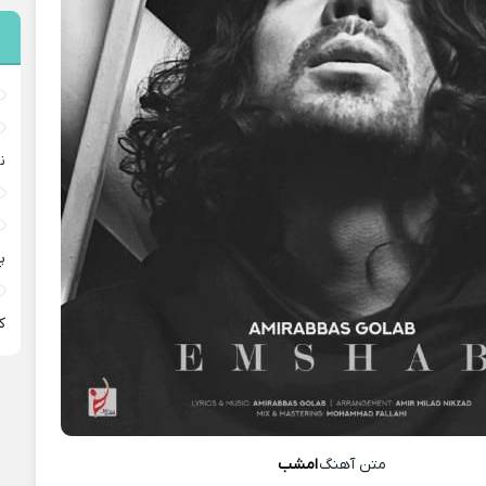
ن
پ
ﻛ
متن آهنگ
امشب