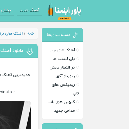
آهنگ جدید
پخش آ
خانه
»
آهنگ های برت
دسته‌بندی‌ها
آهنگ های برتر
دانلود آهنگ
پلی لیست ها
در انتظار پخش
جدیدترین آهنگ های
رپورتاژ آگهی
ریمیکس های
rinsta.ir
Download Music
تاپ
گلچین های ناب
مداحی جدید