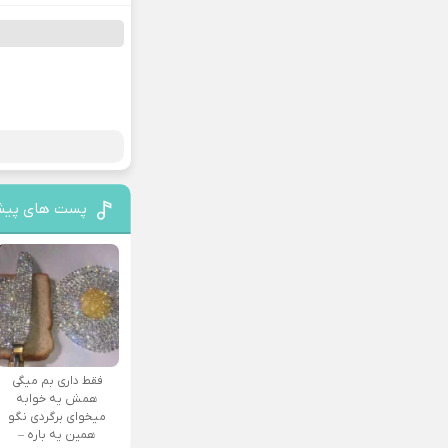
پست های پیش
فقط داری بم میگی
همش یه خوابه
میخوای برگردی نگو
همین یه باره –