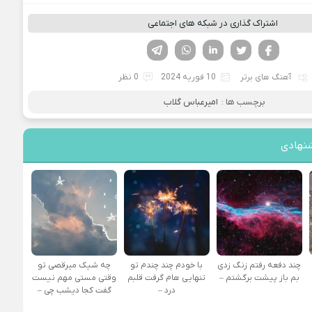
اشتراک گذاری در شبکه های اجتماعی
فیسوک
تویتر
لینکدین
واتساپ
تلگرام
آهنگ های برتر
10 فوریه 2024
0 نظر
برچسب ها :
امیرعباس گلاب
نهادی
چند دفعه رفتم زنگ زدی
با خودم چند چندم تو
چه شیک میرقصی تو
بم باز پیشت برگشتم –
تنهایی هام گرفت قلبم
وقتی مستی مهم نیست
درد –
گفت کجا دیشب چی –