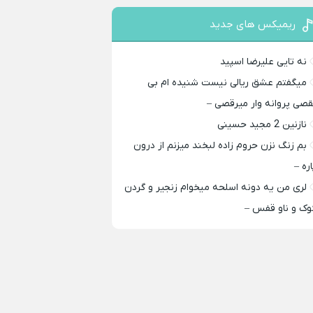
ریمیکس های جدید
نه تایی علیرضا اسپید
میگفتم عشق ریالی نیست شنیده ام بی
قصی پروانه وار میرقصی –
نازنین 2 مجید حسینی
بم زنگ نزن حروم زاده لبخند میزنم از درون
اره –
لری من یه دونه اسلحه میخوام زﻧﺠﻴﺮ و ﮔﺮدن
ﻮک و ﻧﺎو ﻗﻔﺲ –