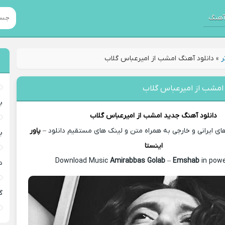
هنگ
ر
»
دانلود آهنگ امشب از امیرعباس گلاب
 امشب از امیرعباس گلاب
ب
دانلود آهنگ جدید
امشب از
امیرعباس گلاب
 ایرانی و خارجی به همراه متن و لینک های مستقیم دانلود –
پاور
ب
اینستا
Amirabbas Golab
–
Emshab
in powe
د
گ