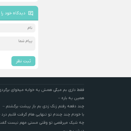
دیدگاه خود را 
ثبت نظر
فقط داری بم میگی همش یه خوابه میخوای برگردی
همین یه باره –
چند دفعه رفتم زنگ زدی بم باز پیشت برگشتم –
با خودم چند چندم تو تنهایی هام گرفت قلبم درد –
چه شیک میرقصی تو وقتی مستی مهم نیست گفت 
دیشب چی –