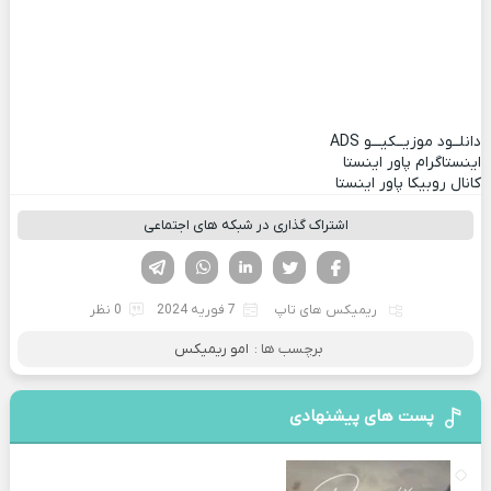
دانلــود موزیــکیـــو
ADS
اینستاگرام پاور اینستا
کانال روبیکا پاور اینستا
اشتراک گذاری در شبکه های اجتماعی
فیسوک
تویتر
لینکدین
واتساپ
تلگرام
ریمیکس های تاپ
7 فوریه 2024
0 نظر
برچسب ها :
امو ریمیکس
پست های پیشنهادی