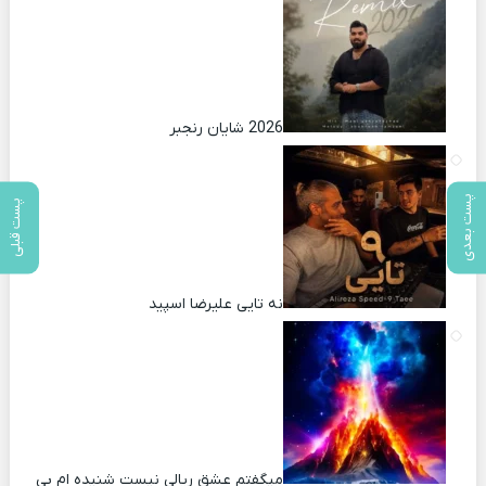
2026 شایان رنجبر
پست بعدی
پست قبلی
نه تایی علیرضا اسپید
میگفتم عشق ریالی نیست شنیده ام بی