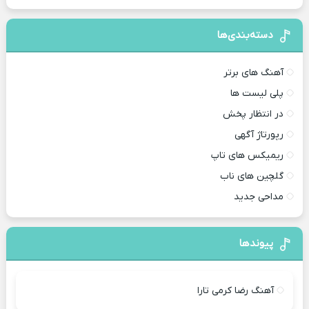
دسته‌بندی‌ها
آهنگ های برتر
پلی لیست ها
در انتظار پخش
رپورتاژ آگهی
ریمیکس های تاپ
گلچین های ناب
مداحی جدید
پیوندها
آهنگ رضا کرمی تارا