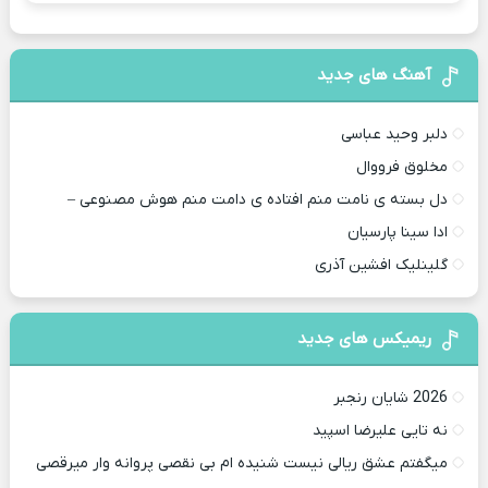
آهنگ های جدید
دلبر وحید عباسی
مخلوق فرووال
دل بسته ی نامت منم افتاده ی دامت منم هوش مصنوعی –
ادا سینا پارسیان
گلینلیک افشین آذری
ریمیکس های جدید
2026 شایان رنجبر
نه تایی علیرضا اسپید
میگفتم عشق ریالی نیست شنیده ام بی نقصی پروانه وار میرقصی