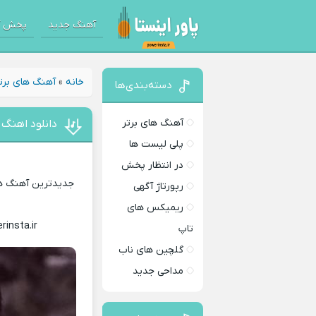
آهنگ جدید
پخش آ
خانه
»
آهنگ های برت
دسته‌بندی‌ها
آهنگ های برتر
دانلود اهنگ
پلی لیست ها
در انتظار پخش
جدیدترین آهنگ های
رپورتاژ آگهی
ریمیکس های
rinsta.ir
Download Music
تاپ
گلچین های ناب
مداحی جدید