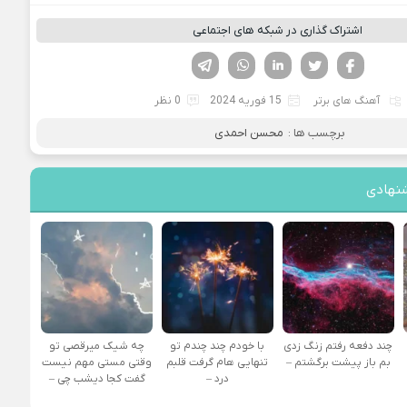
اشتراک گذاری در شبکه های اجتماعی
فیسوک
تویتر
لینکدین
واتساپ
تلگرام
آهنگ های برتر
15 فوریه 2024
0 نظر
برچسب ها :
محسن احمدی
نهادی
چند دفعه رفتم زنگ زدی
با خودم چند چندم تو
چه شیک میرقصی تو
بم باز پیشت برگشتم –
تنهایی هام گرفت قلبم
وقتی مستی مهم نیست
درد –
گفت کجا دیشب چی –