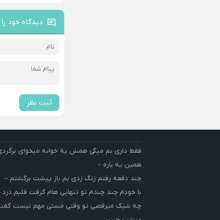
دیدگاه خود را 
ثبت نظر
فقط داری بم میگی همش یه خوابه میخوای برگردی
همین یه باره –
چند دفعه رفتم زنگ زدی بم باز پیشت برگشتم –
با خودم چند چندم تو تنهایی هام گرفت قلبم درد –
چه شیک میرقصی تو وقتی مستی مهم نیست گفت 
دیشب چی –