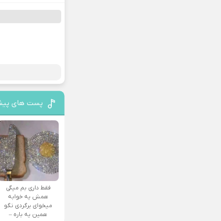
پست های پیش
فقط داری بم میگی
همش یه خوابه
میخوای برگردی نگو
همین یه باره –