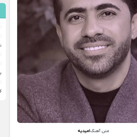
ن
پ
ﻛ
متن آهنگ
امیدیه