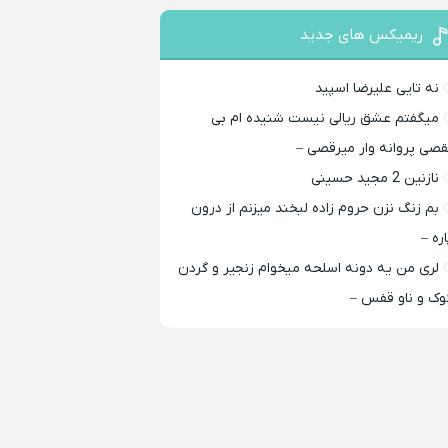
ریمیکس های جدید
نه تایی علیرضا اسپید
میگفتم عشق ریالی نیست شنیده ام بی
قصی پروانه وار میرقصی –
نازنین 2 مجید حسینی
بم زنگ نزن حروم زاده لبخند میزنم از درون
اره –
لری من یه دونه اسلحه میخوام زﻧﺠﻴﺮ و ﮔﺮدن
ﻮک و ﻧﺎو ﻗﻔﺲ –