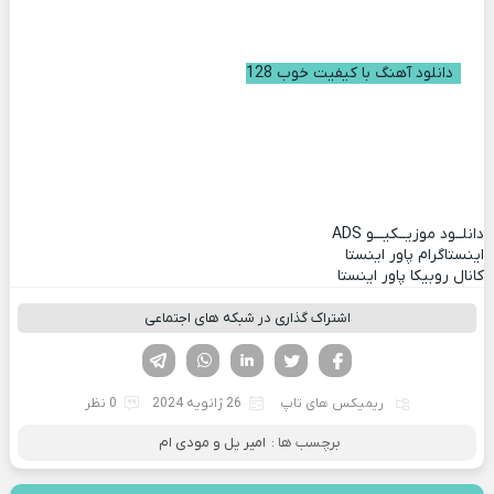
دانلود آهنگ با کیفیت خوب 128
دانلــود موزیــکیـــو
ADS
اینستاگرام پاور اینستا
کانال روبیکا پاور اینستا
اشتراک گذاری در شبکه های اجتماعی
فیسوک
تویتر
لینکدین
واتساپ
تلگرام
ریمیکس های تاپ
26 ژانویه 2024
0 نظر
برچسب ها :
امیر یل و مودی ام