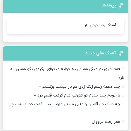
پیوندها
آهنگ رضا کرمی تارا
آهنگ های جدید
فقط داری بم میگی همش یه خوابه میخوای برگردی نگو همین یه
باره –
چند دفعه رفتم زنگ زدی بم باز پیشت برگشتم –
با خودم چند چندم تو تنهایی هام گرفت قلبم درد –
چه شیک میرقصی تو وقتی مستی مهم نیست گفت کجا دیشب چی
–
عمر رفته فرووال