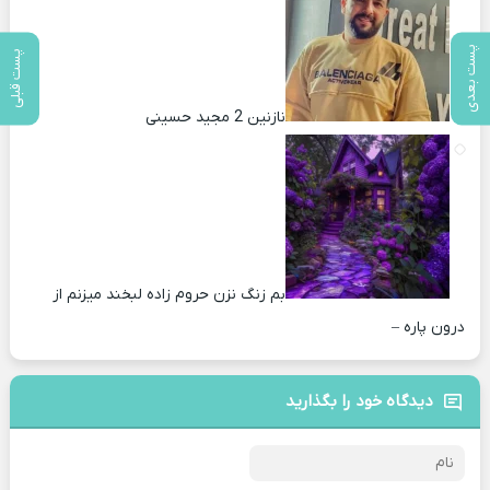
پست بعدی
پست قبلی
نازنین 2 مجید حسینی
بم زنگ نزن حروم زاده لبخند میزنم از
درون پاره –
دیدگاه خود را بگذارید