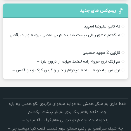
ریمیکس های جدید
نه تایی علیرضا اسپید
میگفتم عشق ریالی نیست شنیده ام بی نقصی پروانه وار میرقصی
–
نازنین 2 مجید حسینی
بم زنگ نزن حروم زاده لبخند میزنم از درون پاره –
لری من یه دونه اسلحه میخوام زﻧﺠﻴﺮ و ﮔﺮدن ﻛﻮک و ﻧﺎو ﻗﻔﺲ –
فقط داری بم میگی همش یه خوابه میخوای برگردی نگو همین یه باره –
چند دفعه رفتم زنگ زدی بم باز پیشت برگشتم –
با خودم چند چندم تو تنهایی هام گرفت قلبم درد –
چه شیک میرقصی تو وقتی مستی مهم نیست گفت کجا دیشب چی –