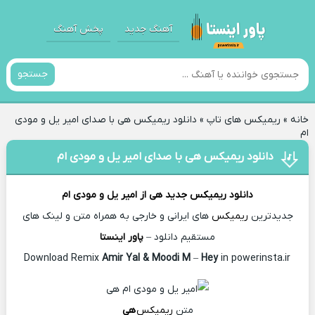
آهنگ جدید
پخش آهنگ
جستجو
خانه
»
ریمیکس های تاپ
»
دانلود ریمیکس هی با صدای امیر یل و مودی
ام
دانلود ریمیکس هی با صدای امیر یل و مودی ام
دانلود ریمیکس جدید
هی از
امیر یل و مودی ام
جدیدترین
ریمیکس
های ایرانی و خارجی به همراه متن و لینک های
مستقیم دانلود –
پاور اینستا
Amir Yal & Moodi M
–
Hey
in powerinsta.ir
Download Remix
متن
ریمیکس
هی