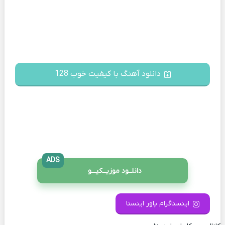
دانلود آهنگ با کیفیت خوب 128
ADS
دانلــود موزیــکیـــو
اینستاگرام پاور اینستا