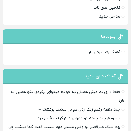
گلچین های ناب
مداحی جدید
پیوندها
آهنگ رضا کرمی تارا
آهنگ های جدید
فقط داری بم میگی همش یه خوابه میخوای برگردی نگو همین یه
باره –
چند دفعه رفتم زنگ زدی بم باز پیشت برگشتم –
با خودم چند چندم تو تنهایی هام گرفت قلبم درد –
چه شیک میرقصی تو وقتی مستی مهم نیست گفت کجا دیشب چی