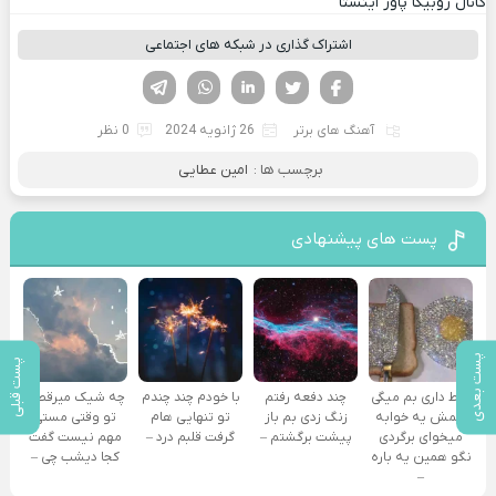
کانال روبیکا پاور اینستا
اشتراک گذاری در شبکه های اجتماعی
فیسوک
تویتر
لینکدین
واتساپ
تلگرام
آهنگ های برتر
26 ژانویه 2024
0 نظر
برچسب ها :
امین عطایی
پست های پیشنهادی
پست بعدی
پست قبلی
فقط داری بم میگی
چند دفعه رفتم
با خودم چند چندم
چه شیک میرقصی
همش یه خوابه
زنگ زدی بم باز
تو تنهایی هام
تو وقتی مستی
میخوای برگردی
پیشت برگشتم –
گرفت قلبم درد –
مهم نیست گفت
نگو همین یه باره
کجا دیشب چی –
–