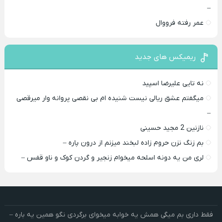
–
عمر رفته فرووال
ریمیکس های جدید
نه تایی علیرضا اسپید
میگفتم عشق ریالی نیست شنیده ام بی نقصی پروانه وار میرقصی
–
نازنین 2 مجید حسینی
بم زنگ نزن حروم زاده لبخند میزنم از درون پاره –
لری من یه دونه اسلحه میخوام زﻧﺠﻴﺮ و ﮔﺮدن ﻛﻮک و ﻧﺎو ﻗﻔﺲ –
فقط داری بم میگی همش یه خوابه میخوای برگردی نگو همین یه باره –